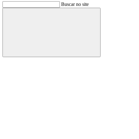
Buscar no site
Buscar
Link para o Facebook
Link para o Instagram