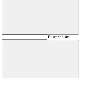
Buscar
Buscar no site
Buscar
Aumentar fonte