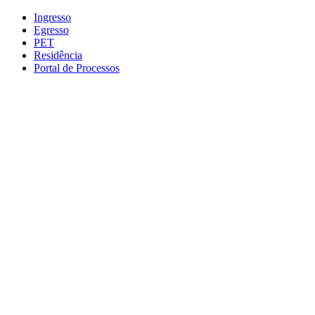
Conteúdo principal
Menu principal
Rodapé
Ingresso
Egresso
PET
Residência
Portal de Processos
Aumentar fonte
Diminuir fonte