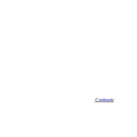
Diminuir fonte
Contraste