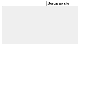
Buscar no site
Buscar
Link para o Facebook
Link para o Instagram