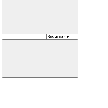
Buscar
Buscar no site
Buscar
Aumentar fonte