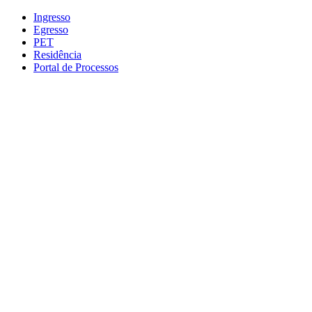
Conteúdo principal
Menu principal
Rodapé
Ingresso
Egresso
PET
Residência
Portal de Processos
Aumentar fonte
Diminuir fonte