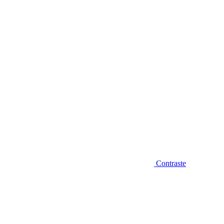
Diminuir fonte
Contraste