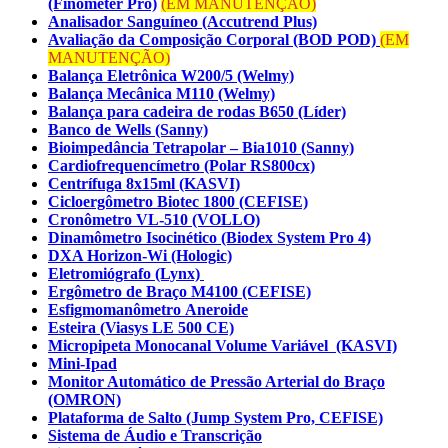
(Finometer Pro)
(EM MANUTENÇÃO)
Analisador Sanguíneo (Accutrend Plus)
Avaliação da Composição Corporal (BOD POD)
(EM
MANUTENÇÃO)
Balança Eletrônica W200/5 (Welmy)
Balança Mecânica M110 (Welmy)
Balança para cadeira de rodas B650 (Líder)
Banco de Wells (Sanny)
Bioimpedância Tetrapolar – Bia1010 (Sanny)
Cardiofrequencímetro (Polar RS800cx)
Centrífuga 8x15ml (KASVI)
Cicloergômetro Biotec 1800 (CEFISE)
Cronômetro VL-510 (VOLLO)
Dinamômetro Isocinético (Biodex System Pro 4)
DXA Horizon-Wi (Hologic)
Eletromiógrafo (Lynx)
Ergômetro de Braço M4100 (CEFISE)
Esfigmomanômetro Aneroide
Esteira (Viasys LE 500 CE)
Micropipeta Monocanal Volume Variável (KASVI)
Mini-Ipad
Monitor Automático de Pressão Arterial do Braço
(OMRON)
Plataforma de Salto (Jump System Pro, CEFISE)
Sistema de Áudio e Transcrição