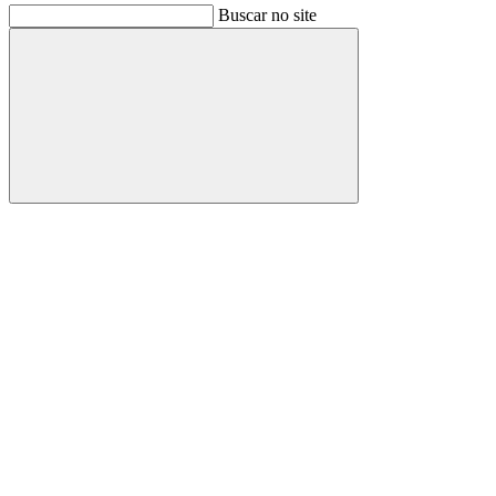
Buscar no site
Buscar
Link para o Facebook
Link para o Instagram