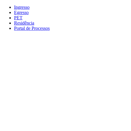
Conteúdo principal
Menu principal
Rodapé
Ingresso
Egresso
PET
Residência
Portal de Processos
Aumentar fonte
Diminuir fonte