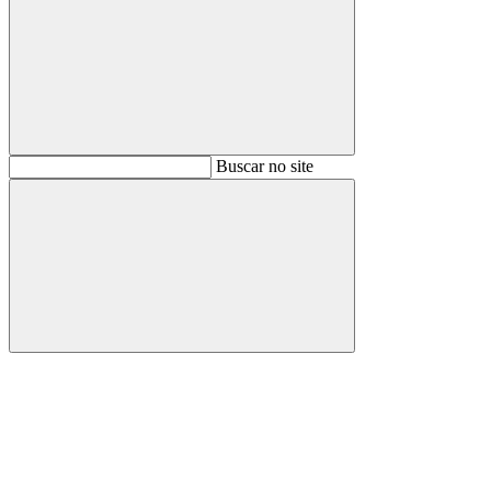
Buscar
Buscar no site
Buscar
Aumentar fonte