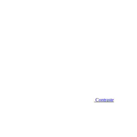
Diminuir fonte
Contraste