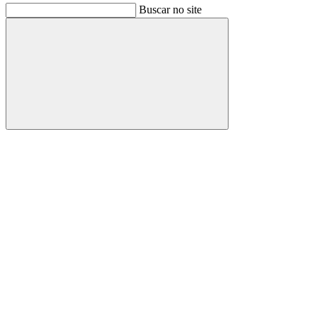
Buscar no site
Buscar
Link para o Facebook
Link para o Instagram