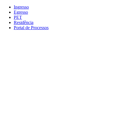
Conteúdo principal
Menu principal
Rodapé
Ingresso
Egresso
PET
Residência
Portal de Processos
Aumentar fonte
Diminuir fonte