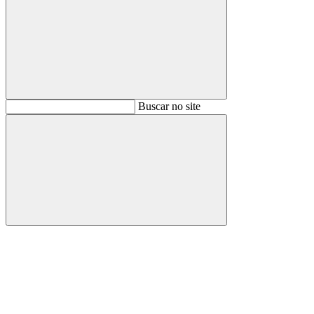
Buscar
Buscar no site
Buscar
Aumentar fonte