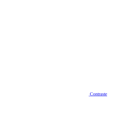
Diminuir fonte
Contraste