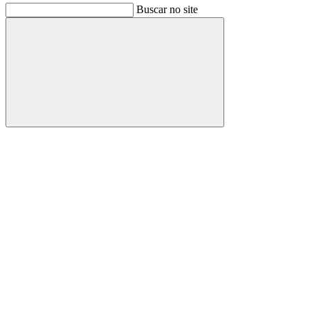
Buscar no site
Buscar
Link para o Facebook
Link para o Instagram