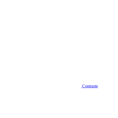
Diminuir fonte
Contraste