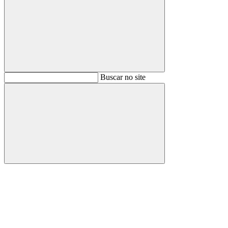
Buscar
Buscar no site
Buscar
Aumentar fonte