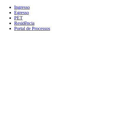
Conteúdo principal
Menu principal
Rodapé
Ingresso
Egresso
PET
Residência
Portal de Processos
Aumentar fonte
Diminuir fonte