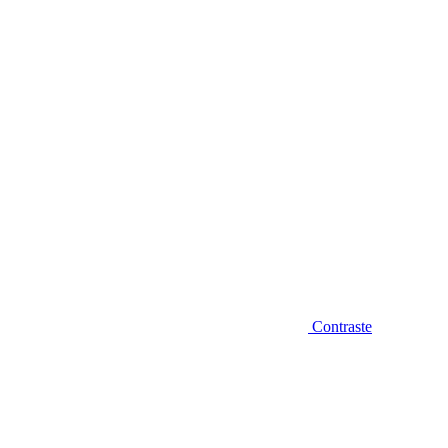
Diminuir fonte
Contraste