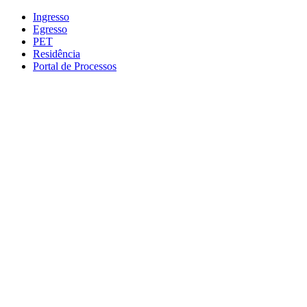
Conteúdo principal
Menu principal
Rodapé
Ingresso
Egresso
PET
Residência
Portal de Processos
Aumentar fonte
Diminuir fonte