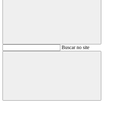
Buscar
Buscar no site
Buscar
Aumentar fonte