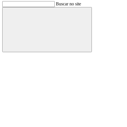
Buscar no site
Buscar
Link para o Facebook
Link para o Instagram