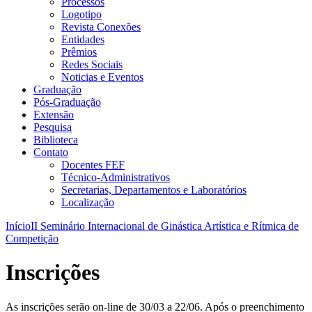
Processos
Logotipo
Revista Conexões
Entidades
Prêmios
Redes Sociais
Noticias e Eventos
Graduação
Pós-Graduação
Extensão
Pesquisa
Biblioteca
Contato
Docentes FEF
Técnico-Administrativos
Secretarias, Departamentos e Laboratórios
Localização
Início
II Seminário Internacional de Ginástica Artística e Rítmica de
Competição
Inscrições
As inscrições serão on-line de 30/03 a 22/06. Após o preenchimento