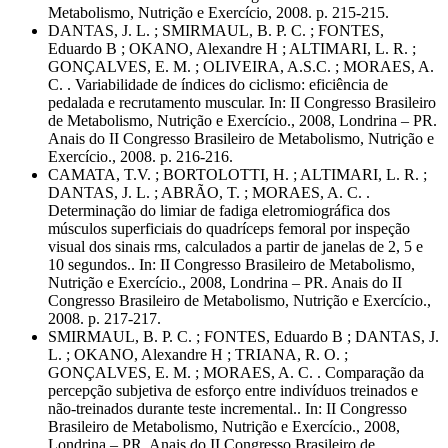
Metabolismo, Nutrição e Exercício, 2008. p. 215-215.
DANTAS, J. L. ; SMIRMAUL, B. P. C. ; FONTES,
Eduardo B ; OKANO, Alexandre H ; ALTIMARI, L. R. ;
GONÇALVES, E. M. ; OLIVEIRA, A.S.C. ; MORAES, A.
C. . Variabilidade de índices do ciclismo: eficiência de
pedalada e recrutamento muscular. In: II Congresso Brasileiro
de Metabolismo, Nutrição e Exercício., 2008, Londrina – PR.
Anais do II Congresso Brasileiro de Metabolismo, Nutrição e
Exercício., 2008. p. 216-216.
CAMATA, T.V. ; BORTOLOTTI, H. ; ALTIMARI, L. R. ;
DANTAS, J. L. ; ABRÃO, T. ; MORAES, A. C. .
Determinação do limiar de fadiga eletromiográfica dos
músculos superficiais do quadríceps femoral por inspeção
visual dos sinais rms, calculados a partir de janelas de 2, 5 e
10 segundos.. In: II Congresso Brasileiro de Metabolismo,
Nutrição e Exercício., 2008, Londrina – PR. Anais do II
Congresso Brasileiro de Metabolismo, Nutrição e Exercício.,
2008. p. 217-217.
SMIRMAUL, B. P. C. ; FONTES, Eduardo B ; DANTAS, J.
L. ; OKANO, Alexandre H ; TRIANA, R. O. ;
GONÇALVES, E. M. ; MORAES, A. C. . Comparação da
percepção subjetiva de esforço entre indivíduos treinados e
não-treinados durante teste incremental.. In: II Congresso
Brasileiro de Metabolismo, Nutrição e Exercício., 2008,
Londrina – PR. Anais do II Congresso Brasileiro de