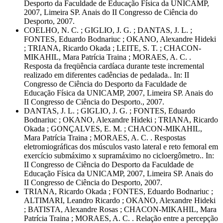
Desporto da Faculdade de Educação Física da UNICAMP,
2007, Limeira SP. Anais do II Congresso de Ciência do
Desporto, 2007.
COELHO, N. C. ; GIGLIO, J. G. ; DANTAS, J. L. ;
FONTES, Eduardo Bodnariuc ; OKANO, Alexandre Hideki
; TRIANA, Ricardo Okada ; LEITE, S. T. ; CHACON-
MIKAHIL, Mara Patrícia Traina ; MORAES, A. C. .
Resposta da freqüência cardíaca durante teste incremental
realizado em diferentes cadências de pedalada.. In: II
Congresso de Ciência do Desporto da Faculdade de
Educação Física da UNICAMP, 2007, Limeira SP. Anais do
II Congresso de Ciência do Desporto., 2007.
DANTAS, J. L. ; GIGLIO, J. G. ; FONTES, Eduardo
Bodnariuc ; OKANO, Alexandre Hideki ; TRIANA, Ricardo
Okada ; GONÇALVES, E. M. ; CHACON-MIKAHIL,
Mara Patrícia Traina ; MORAES, A. C. . Respostas
eletromiográficas dos músculos vasto lateral e reto femoral em
exercício submáximo x supramáximo no cicloergômetro.. In:
II Congresso de Ciência do Desporto da Faculdade de
Educação Física da UNICAMP, 2007, Limeira SP. Anais do
II Congresso de Ciência do Desporto, 2007.
TRIANA, Ricardo Okada ; FONTES, Eduardo Bodnariuc ;
ALTIMARI, Leandro Ricardo ; OKANO, Alexandre Hideki
; BATISTA, Alexandre Rosas ; CHACON-MIKAHIL, Mara
Patrícia Traina ; MORAES, A. C. . Relação entre a percepção