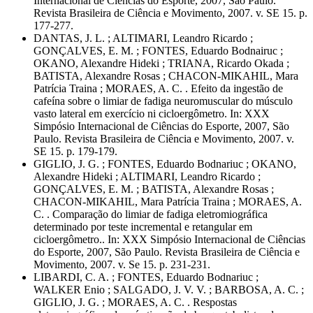
Internacional de Ciências do Esporte, 2007, São Paulo.
Revista Brasileira de Ciência e Movimento, 2007. v. SE 15. p.
177-277.
DANTAS, J. L. ; ALTIMARI, Leandro Ricardo ;
GONÇALVES, E. M. ; FONTES, Eduardo Bodnairuc ;
OKANO, Alexandre Hideki ; TRIANA, Ricardo Okada ;
BATISTA, Alexandre Rosas ; CHACON-MIKAHIL, Mara
Patrícia Traina ; MORAES, A. C. . Efeito da ingestão de
cafeína sobre o limiar de fadiga neuromuscular do músculo
vasto lateral em exercício ni cicloergômetro. In: XXX
Simpósio Internacional de Ciências do Esporte, 2007, São
Paulo. Revista Brasileira de Ciência e Movimento, 2007. v.
SE 15. p. 179-179.
GIGLIO, J. G. ; FONTES, Eduardo Bodnariuc ; OKANO,
Alexandre Hideki ; ALTIMARI, Leandro Ricardo ;
GONÇALVES, E. M. ; BATISTA, Alexandre Rosas ;
CHACON-MIKAHIL, Mara Patrícia Traina ; MORAES, A.
C. . Comparação do limiar de fadiga eletromiográfica
determinado por teste incremental e retangular em
cicloergômetro.. In: XXX Simpósio Internacional de Ciências
do Esporte, 2007, São Paulo. Revista Brasileira de Ciência e
Movimento, 2007. v. Se 15. p. 231-231.
LIBARDI, C. A. ; FONTES, Eduardo Bodnariuc ;
WALKER Enio ; SALGADO, J. V. V. ; BARBOSA, A. C. ;
GIGLIO, J. G. ; MORAES, A. C. . Respostas