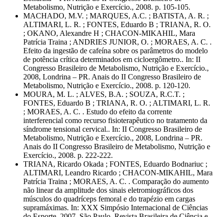
Metabolismo, Nutrição e Exercício., 2008. p. 105-105.
MACHADO, M.V. ; MARQUES, A.C. ; BATISTA, A. R. ;
ALTIMARI, L. R. ; FONTES, Eduardo B ; TRIANA, R. O.
; OKANO, Alexandre H ; CHACON-MIKAHIL, Mara
Patrícia Traina ; ANDRIES JUNIOR, O. ; MORAES, A. C. .
Efeito da ingestão de cafeína sobre os parâmetros do modelo
de potência crítica determinados em cicloergômetro.. In: II
Congresso Brasileiro de Metabolismo, Nutrição e Exercício.,
2008, Londrina – PR. Anais do II Congresso Brasileiro de
Metabolismo, Nutrição e Exercício., 2008. p. 120-120.
MOURA, M. L. ; ALVES, B.A. ; SOUZA, R.C.T. ;
FONTES, Eduardo B ; TRIANA, R. O. ; ALTIMARI, L. R.
; MORAES, A. C. . Estudo do efeito da corrente
interferencial como recurso fisioterapêutico no tratamento da
síndrome tensional cervical.. In: II Congresso Brasileiro de
Metabolismo, Nutrição e Exercício., 2008, Londrina – PR.
Anais do II Congresso Brasileiro de Metabolismo, Nutrição e
Exercício., 2008. p. 222-222.
TRIANA, Ricardo Okada ; FONTES, Eduardo Bodnariuc ;
ALTIMARI, Leandro Ricardo ; CHACON-MIKAHIL, Mara
Patrícia Traina ; MORAES, A. C. . Comparação do aumento
não linear da amplitude dos sinais eletromiográficos dos
músculos do quadríceps femoral e do trapézio em cargas
supramáximas. In: XXX Simpósio Internacional de Ciências
do Esporte, 2007, São Paulo. Revista Brasileira de Ciência e