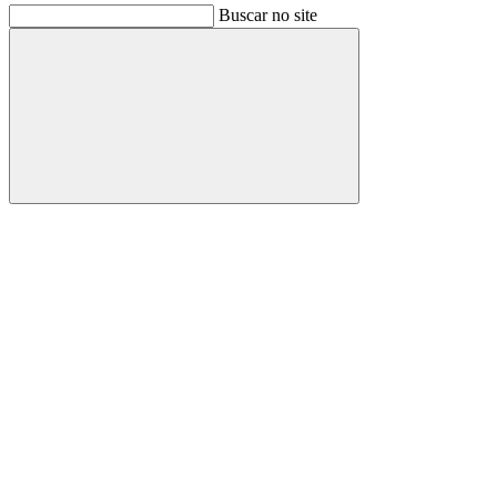
Buscar no site
Buscar
Link para o Facebook
Link para o Instagram