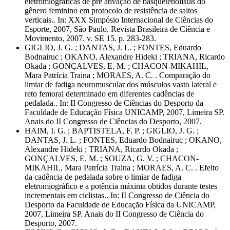
eletromiográficas de pré ativação de basquetebolistas do
gênero feminino em protocolo de resistência de saltos
verticais.. In: XXX Simpósio Internacional de Ciências do
Esporte, 2007, São Paulo. Revista Brasileira de Ciência e
Movimento, 2007. v. SE 15. p. 283-283.
GIGLIO, J. G. ; DANTAS, J. L. ; FONTES, Eduardo
Bodnairuc ; OKANO, Alexandre Hideki ; TRIANA, Ricardo
Okada ; GONÇALVES, E. M. ; CHACON-MIKAHIL,
Mara Patrícia Traina ; MORAES, A. C. . Comparação do
limiar de fadiga neuromuscular dos músculos vasto lateral e
reto femoral determinado em diferentes cadências de
pedalada.. In: II Congresso de Ciências do Desporto da
Faculdade de Educação Física UNICAMP, 2007, Limeira SP.
Anais do II Congresso de Ciências do Desporto, 2007.
HAIM, I. G. ; BAPTISTELA, F. P. ; GIGLIO, J. G. ;
DANTAS, J. L. ; FONTES, Eduardo Bodnairuc ; OKANO,
Alexandre Hideki ; TRIANA, Ricardo Okada ;
GONÇALVES, E. M. ; SOUZA, G. V. ; CHACON-
MIKAHIL, Mara Patrícia Traina ; MORAES, A. C. . Efeito
da cadência de pedalada sobre o limiar de fadiga
eletromiográfico e a potência máxima obtidos durante testes
incrementais em ciclistas.. In: II Congresso de Ciência do
Desporto da Faculdade de Educação Física da UNICAMP,
2007, Limeira SP. Anais do II Congresso de Ciência do
Desporto, 2007.