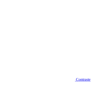
Diminuir fonte
Contraste