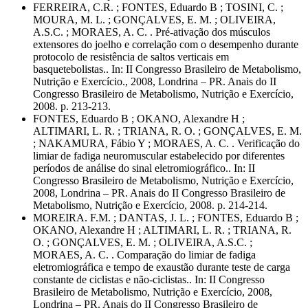
FERREIRA, C.R. ; FONTES, Eduardo B ; TOSINI, C. ;
MOURA, M. L. ; GONÇALVES, E. M. ; OLIVEIRA,
A.S.C. ; MORAES, A. C. . Pré-ativação dos músculos
extensores do joelho e correlação com o desempenho durante
protocolo de resistência de saltos verticais em
basquetebolistas.. In: II Congresso Brasileiro de Metabolismo,
Nutrição e Exercício., 2008, Londrina – PR. Anais do II
Congresso Brasileiro de Metabolismo, Nutrição e Exercício,
2008. p. 213-213.
FONTES, Eduardo B ; OKANO, Alexandre H ;
ALTIMARI, L. R. ; TRIANA, R. O. ; GONÇALVES, E. M.
; NAKAMURA, Fábio Y ; MORAES, A. C. . Verificação do
limiar de fadiga neuromuscular estabelecido por diferentes
períodos de análise do sinal eletromiográfico.. In: II
Congresso Brasileiro de Metabolismo, Nutrição e Exercício,
2008, Londrina – PR. Anais do II Congresso Brasileiro de
Metabolismo, Nutrição e Exercício, 2008. p. 214-214.
MOREIRA. F.M. ; DANTAS, J. L. ; FONTES, Eduardo B ;
OKANO, Alexandre H ; ALTIMARI, L. R. ; TRIANA, R.
O. ; GONÇALVES, E. M. ; OLIVEIRA, A.S.C. ;
MORAES, A. C. . Comparação do limiar de fadiga
eletromiográfica e tempo de exaustão durante teste de carga
constante de ciclistas e não-ciclistas.. In: II Congresso
Brasileiro de Metabolismo, Nutrição e Exercício, 2008,
Londrina – PR. Anais do II Congresso Brasileiro de