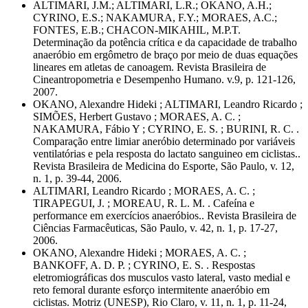
ALTIMARI, J.M.; ALTIMARI, L.R.; OKANO, A.H.;
CYRINO, E.S.; NAKAMURA, F.Y.; MORAES, A.C.;
FONTES, E.B.; CHACON-MIKAHIL, M.P.T.
Determinação da potência crítica e da capacidade de trabalho
anaeróbio em ergômetro de braço por meio de duas equações
lineares em atletas de canoagem. Revista Brasileira de
Cineantropometria e Desempenho Humano. v.9, p. 121-126,
2007.
OKANO, Alexandre Hideki ; ALTIMARI, Leandro Ricardo ;
SIMÕES, Herbert Gustavo ; MORAES, A. C. ;
NAKAMURA, Fábio Y ; CYRINO, E. S. ; BURINI, R. C. .
Comparação entre limiar aneróbio determinado por variáveis
ventilatórias e pela resposta do lactato sanguineo em ciclistas..
Revista Brasileira de Medicina do Esporte, São Paulo, v. 12,
n. 1, p. 39-44, 2006.
ALTIMARI, Leandro Ricardo ; MORAES, A. C. ;
TIRAPEGUI, J. ; MOREAU, R. L. M. . Cafeína e
performance em exercícios anaeróbios.. Revista Brasileira de
Ciências Farmacêuticas, São Paulo, v. 42, n. 1, p. 17-27,
2006.
OKANO, Alexandre Hideki ; MORAES, A. C. ;
BANKOFF, A. D. P. ; CYRINO, E. S. . Respostas
eletromiográficas dos musculos vasto lateral, vasto medial e
reto femoral durante esforço intermitente anaeróbio em
ciclistas. Motriz (UNESP), Rio Claro, v. 11, n. 1, p. 11-24,