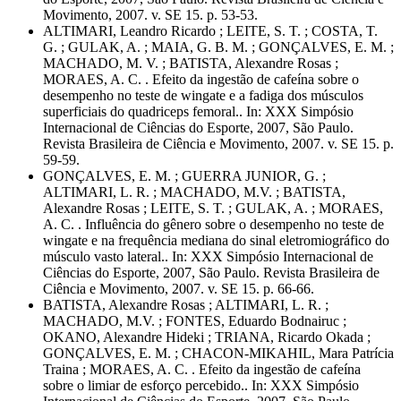
Movimento, 2007. v. SE 15. p. 53-53.
ALTIMARI, Leandro Ricardo ; LEITE, S. T. ; COSTA, T.
G. ; GULAK, A. ; MAIA, G. B. M. ; GONÇALVES, E. M. ;
MACHADO, M. V. ; BATISTA, Alexandre Rosas ;
MORAES, A. C. . Efeito da ingestão de cafeína sobre o
desempenho no teste de wingate e a fadiga dos músculos
superficiais do quadriceps femoral.. In: XXX Simpósio
Internacional de Ciências do Esporte, 2007, São Paulo.
Revista Brasileira de Ciência e Movimento, 2007. v. SE 15. p.
59-59.
GONÇALVES, E. M. ; GUERRA JUNIOR, G. ;
ALTIMARI, L. R. ; MACHADO, M.V. ; BATISTA,
Alexandre Rosas ; LEITE, S. T. ; GULAK, A. ; MORAES,
A. C. . Influência do gênero sobre o desempenho no teste de
wingate e na frequência mediana do sinal eletromiográfico do
músculo vasto lateral.. In: XXX Simpósio Internacional de
Ciências do Esporte, 2007, São Paulo. Revista Brasileira de
Ciência e Movimento, 2007. v. SE 15. p. 66-66.
BATISTA, Alexandre Rosas ; ALTIMARI, L. R. ;
MACHADO, M.V. ; FONTES, Eduardo Bodnairuc ;
OKANO, Alexandre Hideki ; TRIANA, Ricardo Okada ;
GONÇALVES, E. M. ; CHACON-MIKAHIL, Mara Patrícia
Traina ; MORAES, A. C. . Efeito da ingestão de cafeína
sobre o limiar de esforço percebido.. In: XXX Simpósio