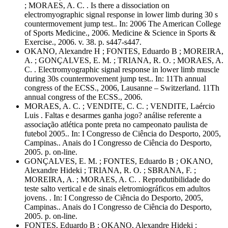
; MORAES, A. C. . Is there a dissociation on
electromyographic signal response in lower limb during 30 s
countermovement jump test.. In: 2006 The American College
of Sports Medicine., 2006. Medicine & Science in Sports &
Exercise., 2006. v. 38. p. s447-s447.
OKANO, Alexandre H ; FONTES, Eduardo B ; MOREIRA,
A. ; GONÇALVES, E. M. ; TRIANA, R. O. ; MORAES, A.
C. . Electromyographic signal response in lower limb muscle
during 30s countermovement jump test.. In: 11Th annual
congress of the ECSS., 2006, Lausanne – Switzerland. 11Th
annual congress of the ECSS., 2006.
MORAES, A. C. ; VENDITE, C. C. ; VENDITE, Laércio
Luis . Faltas e desarmes ganha jogo? análise referente a
associação atlética ponte preta no campeonato paulista de
futebol 2005.. In: I Congresso de Ciência do Desporto, 2005,
Campinas.. Anais do I Congresso de Ciência do Desporto,
2005. p. on-line.
GONÇALVES, E. M. ; FONTES, Eduardo B ; OKANO,
Alexandre Hideki ; TRIANA, R. O. ; SBRANA, F. ;
MOREIRA, A. ; MORAES, A. C. . Reprodutibilidade do
teste salto vertical e de sinais eletromiográficos em adultos
jovens. . In: I Congresso de Ciência do Desporto, 2005,
Campinas.. Anais do I Congresso de Ciência do Desporto,
2005. p. on-line.
FONTES, Eduardo B ; OKANO, Alexandre Hideki ;