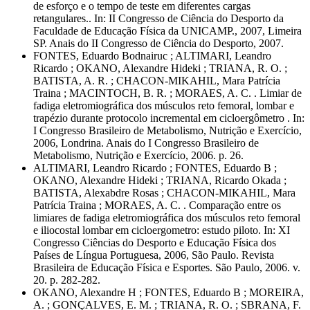
de esforço e o tempo de teste em diferentes cargas
retangulares.. In: II Congresso de Ciência do Desporto da
Faculdade de Educação Física da UNICAMP., 2007, Limeira
SP. Anais do II Congresso de Ciência do Desporto, 2007.
FONTES, Eduardo Bodnairuc ; ALTIMARI, Leandro
Ricardo ; OKANO, Alexandre Hideki ; TRIANA, R. O. ;
BATISTA, A. R. ; CHACON-MIKAHIL, Mara Patrícia
Traina ; MACINTOCH, B. R. ; MORAES, A. C. . Limiar de
fadiga eletromiográfica dos músculos reto femoral, lombar e
trapézio durante protocolo incremental em cicloergômetro . In:
I Congresso Brasileiro de Metabolismo, Nutrição e Exercício,
2006, Londrina. Anais do I Congresso Brasileiro de
Metabolismo, Nutrição e Exercício, 2006. p. 26.
ALTIMARI, Leandro Ricardo ; FONTES, Eduardo B ;
OKANO, Alexandre Hideki ; TRIANA, Ricardo Okada ;
BATISTA, Alexabdre Rosas ; CHACON-MIKAHIL, Mara
Patrícia Traina ; MORAES, A. C. . Comparação entre os
limiares de fadiga eletromiográfica dos músculos reto femoral
e iliocostal lombar em cicloergometro: estudo piloto. In: XI
Congresso Ciências do Desporto e Educação Física dos
Países de Língua Portuguesa, 2006, São Paulo. Revista
Brasileira de Educação Física e Esportes. São Paulo, 2006. v.
20. p. 282-282.
OKANO, Alexandre H ; FONTES, Eduardo B ; MOREIRA,
A. ; GONÇALVES, E. M. ; TRIANA, R. O. ; SBRANA, F.