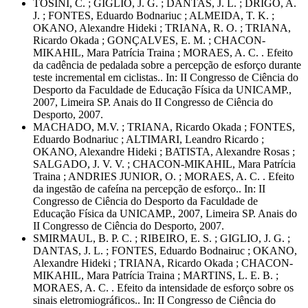
TOSINI, C. ; GIGLIO, J. G. ; DANTAS, J. L. ; DRIGO, A.
J. ; FONTES, Eduardo Bodnariuc ; ALMEIDA, T. K. ;
OKANO, Alexandre Hideki ; TRIANA, R. O. ; TRIANA,
Ricardo Okada ; GONÇALVES, E. M. ; CHACON-
MIKAHIL, Mara Patrícia Traina ; MORAES, A. C. . Efeito
da cadência de pedalada sobre a percepção de esforço durante
teste incremental em ciclistas.. In: II Congresso de Ciência do
Desporto da Faculdade de Educação Física da UNICAMP.,
2007, Limeira SP. Anais do II Congresso de Ciência do
Desporto, 2007.
MACHADO, M.V. ; TRIANA, Ricardo Okada ; FONTES,
Eduardo Bodnariuc ; ALTIMARI, Leandro Ricardo ;
OKANO, Alexandre Hideki ; BATISTA, Alexandre Rosas ;
SALGADO, J. V. V. ; CHACON-MIKAHIL, Mara Patrícia
Traina ; ANDRIES JUNIOR, O. ; MORAES, A. C. . Efeito
da ingestão de cafeína na percepção de esforço.. In: II
Congresso de Ciência do Desporto da Faculdade de
Educação Física da UNICAMP., 2007, Limeira SP. Anais do
II Congresso de Ciência do Desporto, 2007.
SMIRMAUL, B. P. C. ; RIBEIRO, E. S. ; GIGLIO, J. G. ;
DANTAS, J. L. ; FONTES, Eduardo Bodnairuc ; OKANO,
Alexandre Hideki ; TRIANA, Ricardo Okada ; CHACON-
MIKAHIL, Mara Patrícia Traina ; MARTINS, L. E. B. ;
MORAES, A. C. . Efeito da intensidade de esforço sobre os
sinais eletromiográficos.. In: II Congresso de Ciência do