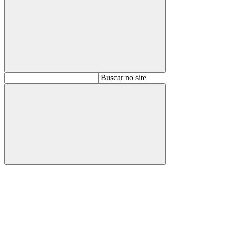
Buscar
Buscar no site
Buscar
Aumentar fonte