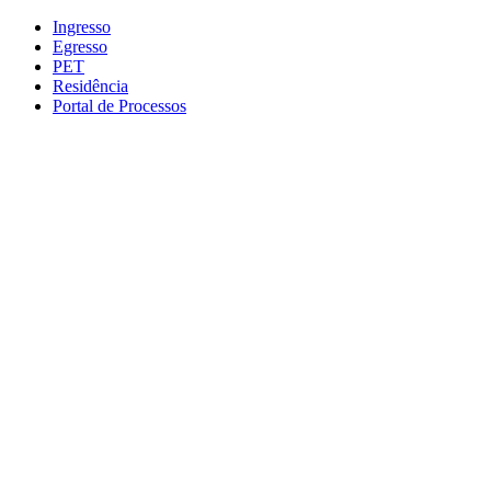
Conteúdo principal
Menu principal
Rodapé
Ingresso
Egresso
PET
Residência
Portal de Processos
Aumentar fonte
Diminuir fonte