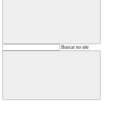
Buscar
Buscar no site
Buscar
Aumentar fonte