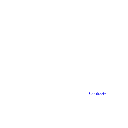
Diminuir fonte
Contraste