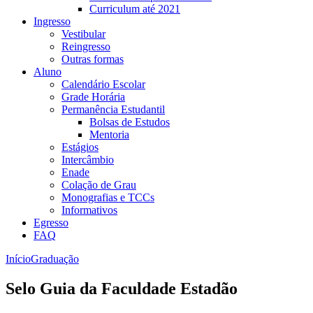
Curriculum até 2021
Ingresso
Vestibular
Reingresso
Outras formas
Aluno
Calendário Escolar
Grade Horária
Permanência Estudantil
Bolsas de Estudos
Mentoria
Estágios
Intercâmbio
Enade
Colação de Grau
Monografias e TCCs
Informativos
Egresso
FAQ
Início
Graduação
Selo Guia da Faculdade Estadão