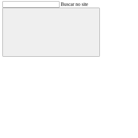
Buscar no site
Buscar
Link para o Facebook
Link para o Instagram