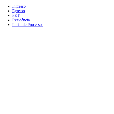
Conteúdo principal
Menu principal
Rodapé
Ingresso
Egresso
PET
Residência
Portal de Processos
Aumentar fonte
Diminuir fonte