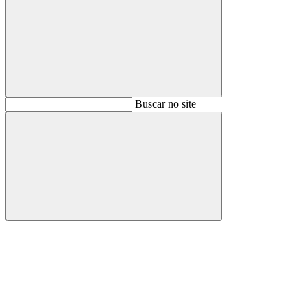
Buscar
Buscar no site
Buscar
Aumentar fonte