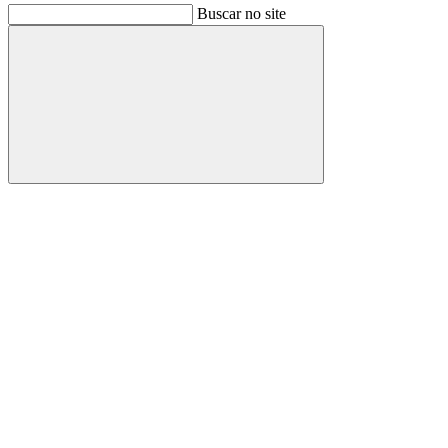
Buscar no site
Buscar
Link para o Facebook
Link para o Instagram