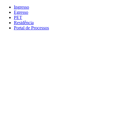
Conteúdo principal
Menu principal
Rodapé
Ingresso
Egresso
PET
Residência
Portal de Processos
Aumentar fonte
Diminuir fonte