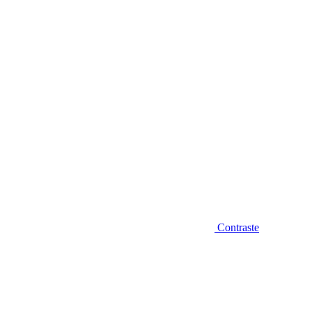
Diminuir fonte
Contraste