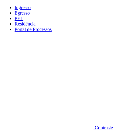
Conteúdo principal
Menu principal
Rodapé
Ingresso
Egresso
PET
Residência
Portal de Processos
Aumentar fonte
Contraste