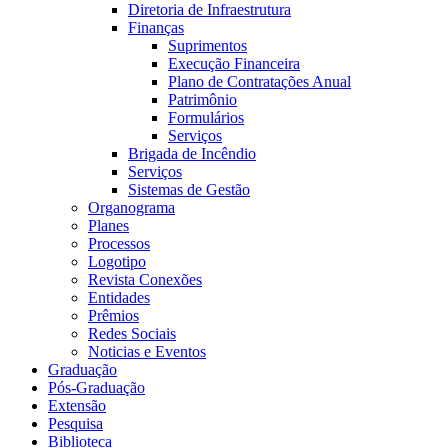
Diretoria de Infraestrutura
Finanças
Suprimentos
Execução Financeira
Plano de Contratações Anual
Patrimônio
Formulários
Serviços
Brigada de Incêndio
Serviços
Sistemas de Gestão
Organograma
Planes
Processos
Logotipo
Revista Conexões
Entidades
Prêmios
Redes Sociais
Noticias e Eventos
Graduação
Pós-Graduação
Extensão
Pesquisa
Biblioteca