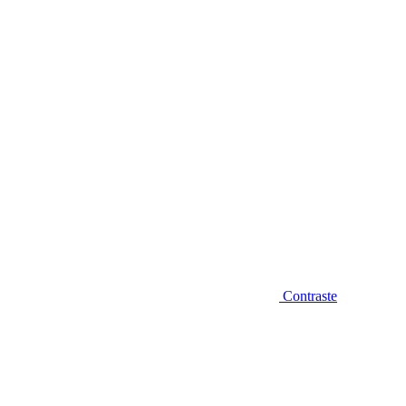
Diminuir fonte
Contraste