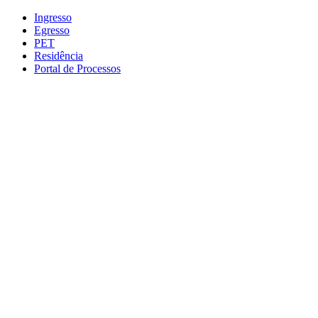
Conteúdo principal
Menu principal
Rodapé
Ingresso
Egresso
PET
Residência
Portal de Processos
Aumentar fonte
Diminuir fonte