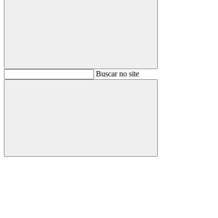
Buscar
Buscar no site
Buscar
Aumentar fonte