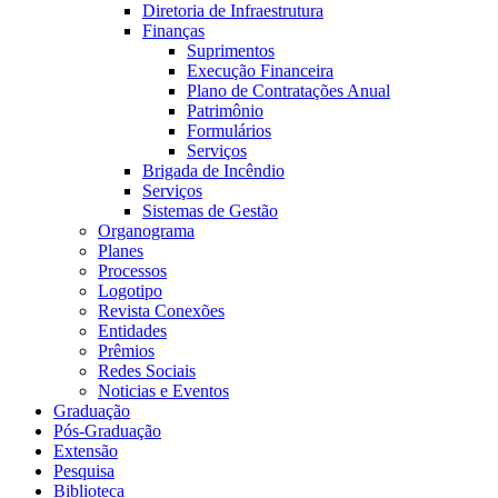
Diretoria de Infraestrutura
Finanças
Suprimentos
Execução Financeira
Plano de Contratações Anual
Patrimônio
Formulários
Serviços
Brigada de Incêndio
Serviços
Sistemas de Gestão
Organograma
Planes
Processos
Logotipo
Revista Conexões
Entidades
Prêmios
Redes Sociais
Noticias e Eventos
Graduação
Pós-Graduação
Extensão
Pesquisa
Biblioteca