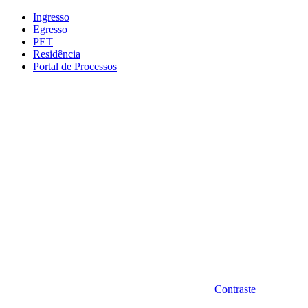
Conteúdo principal
Menu principal
Rodapé
Ingresso
Egresso
PET
Residência
Portal de Processos
Aumentar fonte
Contraste