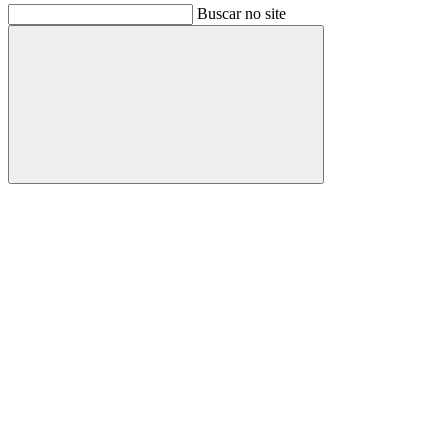
Buscar no site
Buscar
Link para o Facebook
Link para o Instagram