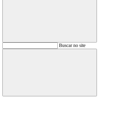
Buscar
Buscar no site
Buscar
Aumentar fonte