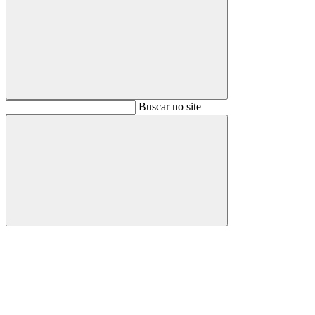
Buscar
Buscar no site
Buscar
Aumentar fonte