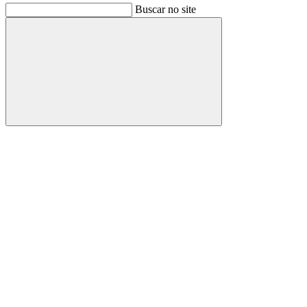
Buscar no site
Buscar
Link para o Facebook
Link para o Instagram