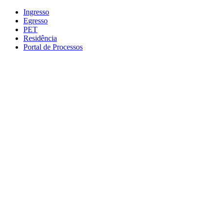
Conteúdo principal
Menu principal
Rodapé
Ingresso
Egresso
PET
Residência
Portal de Processos
Aumentar fonte
Diminuir fonte