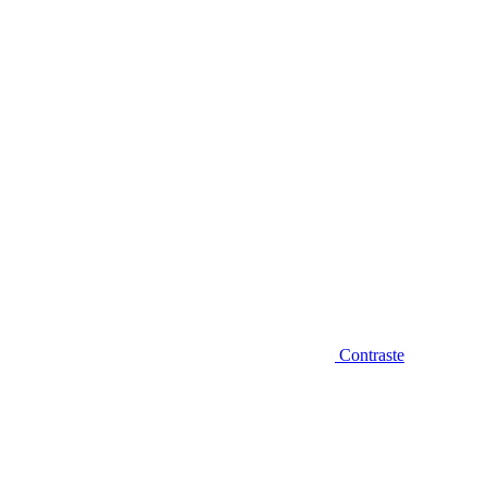
Diminuir fonte
Contraste