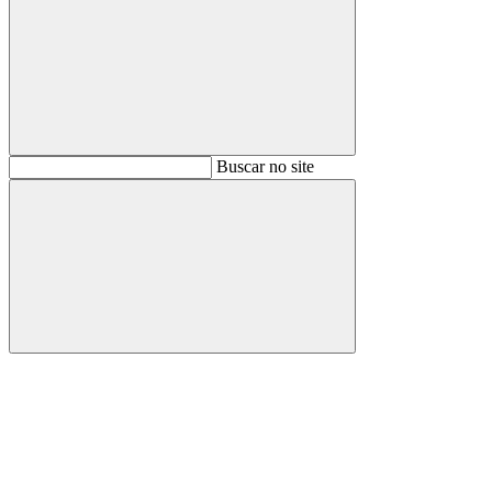
Buscar
Buscar no site
Buscar
Aumentar fonte