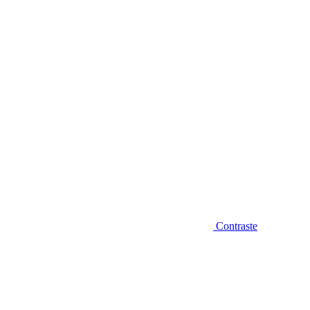
Diminuir fonte
Contraste