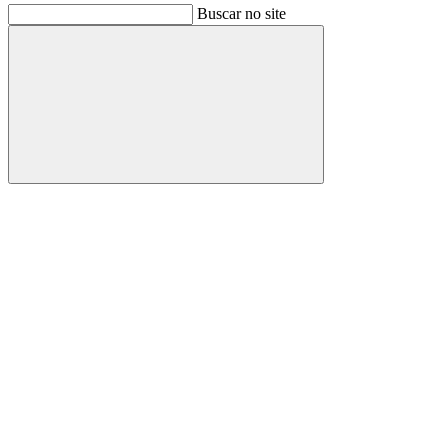
Buscar no site
Buscar
Link para o Facebook
Link para o Instagram