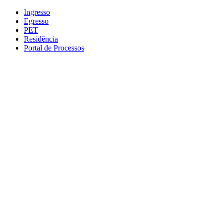
Conteúdo principal
Menu principal
Rodapé
Ingresso
Egresso
PET
Residência
Portal de Processos
Aumentar fonte
Diminuir fonte