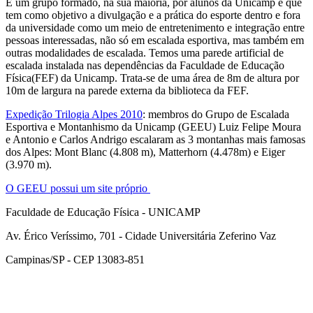
É um grupo formado, na sua maioria, por alunos da Unicamp e que
tem como objetivo a divulgação e a prática do esporte dentro e fora
da universidade como um meio de entretenimento e integração entre
pessoas interessadas, não só em escalada esportiva, mas também em
outras modalidades de escalada. Temos uma parede artificial de
escalada instalada nas dependências da Faculdade de Educação
Física(FEF) da Unicamp. Trata-se de uma área de 8m de altura por
10m de largura na parede externa da biblioteca da FEF.
Expedição Trilogia Alpes 2010
: membros do Grupo de Escalada
Esportiva e Montanhismo da Unicamp (GEEU) Luiz Felipe Moura
e Antonio e Carlos Andrigo escalaram as 3 montanhas mais famosas
dos Alpes: Mont Blanc (4.808 m), Matterhorn (4.478m) e Eiger
(3.970 m).
O GEEU possui um site próprio
Faculdade de Educação Física - UNICAMP
Av. Érico Veríssimo, 701 - Cidade Universitária Zeferino Vaz
Campinas/SP - CEP 13083-851
Link para o Facebook