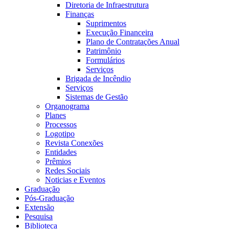
Diretoria de Infraestrutura
Finanças
Suprimentos
Execução Financeira
Plano de Contratações Anual
Patrimônio
Formulários
Serviços
Brigada de Incêndio
Serviços
Sistemas de Gestão
Organograma
Planes
Processos
Logotipo
Revista Conexões
Entidades
Prêmios
Redes Sociais
Noticias e Eventos
Graduação
Pós-Graduação
Extensão
Pesquisa
Biblioteca