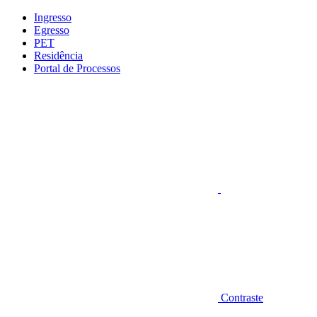
Conteúdo principal
Menu principal
Rodapé
Ingresso
Egresso
PET
Residência
Portal de Processos
Aumentar fonte
Contraste