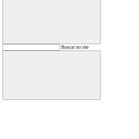
Buscar
Buscar no site
Buscar
Aumentar fonte