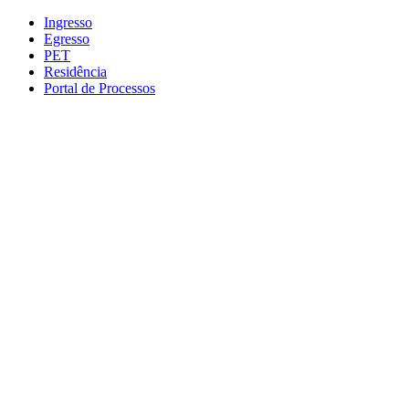
Conteúdo principal
Menu principal
Rodapé
Ingresso
Egresso
PET
Residência
Portal de Processos
Aumentar fonte
Diminuir fonte