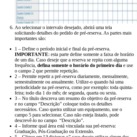
Ao selecionar o intervalo desejado, abrirá uma tela
solicitando detalhes do pedido de pré-reserva. As partes mais
importantes são:
1 – Define o período inicial e final da pré-reserva.
IMPORTANTE
: esta parte define somente a faixa de horário
de um dia. Caso deseje que a reserva se repita com alguma
frequência,
defina somente o horário do primeiro dia
e use
o campo 2 que permite repetição.
2 – Permite repetir a pré-reserva diariamente, mensalmente,
semestralmente ou anualmente. Utilize-o quando há uma
periodicidade na pré-reserva, como por exemplo: toda quinta-
feira; todo dia 1 do mês; de segunda, quarta ou sexta.
3 – No título descreva um resumo do objetivo da pré-reserva
e no campo “Descrição” coloque todos os detalhes
necessários. Caso queira utilizar um equipamento, use o
campo 5 para selecionar. Caso não esteja listado, pode
descrevê-lo no campo “Descrição”.
4 – Informe qual área está vinculada sua pré-reserva:
Graduação, Pós-Graduação ou Extensão.
5 – Clique em “Adicionar +” caso deseje utilizar algum dos