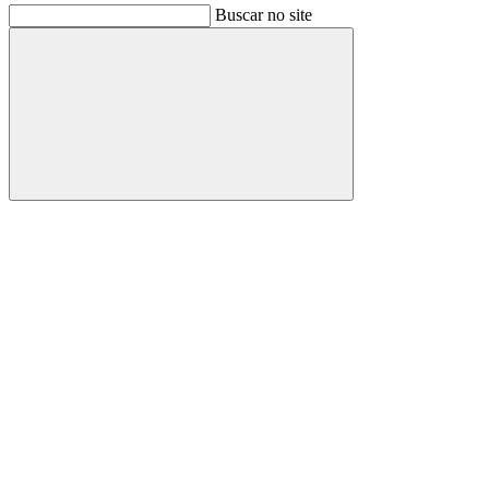
Buscar no site
Buscar
Link para o Facebook
Link para o Instagram