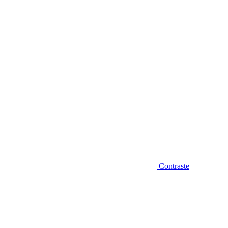
Diminuir fonte
Contraste