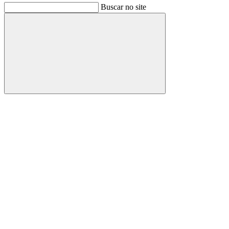
Buscar no site
Buscar
Link para o Facebook
Link para o Instagram