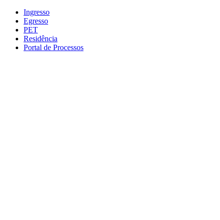
Conteúdo principal
Menu principal
Rodapé
Ingresso
Egresso
PET
Residência
Portal de Processos
Aumentar fonte
Diminuir fonte