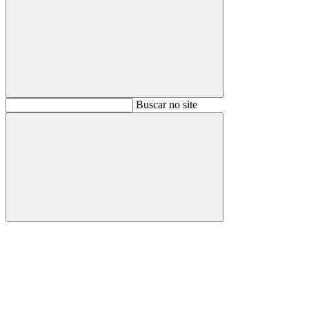
Buscar
Buscar no site
Buscar
Aumentar fonte