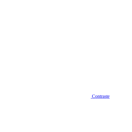
Diminuir fonte
Contraste