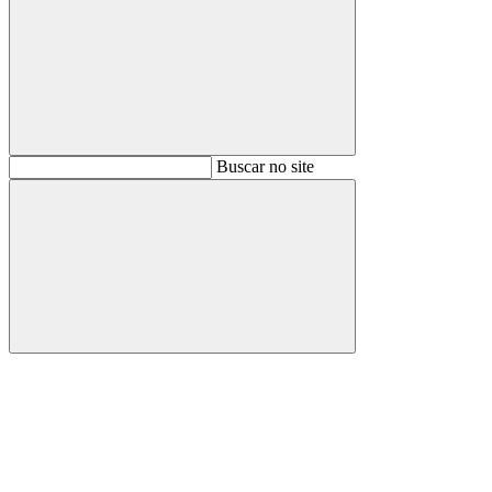
Buscar
Buscar no site
Buscar
Aumentar fonte