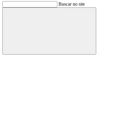
Buscar no site
Buscar
Link para o Facebook
Link para o Instagram