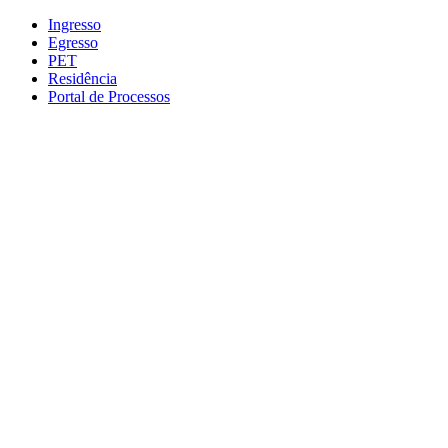
Conteúdo principal
Menu principal
Rodapé
Ingresso
Egresso
PET
Residência
Portal de Processos
Aumentar fonte
Diminuir fonte