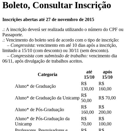
Boleto, Consultar Inscrição
Inscrições abertas até 27 de novembro de 2015
.: A inscrição deverá ser realizada utilizando o número do CPF ou
Passaporte.
.: Vencimento do boleto será de acordo com o tipo de inscrição:
– Congressista
: vencimento em até 10 dias após a inscrição,
limitado a 15/10 (com desconto) ou 30/11 (sem desconto).
– Congressista com submissão de trabalho:
vencimento dia
06/11, após divulgação de trabalhos aceitos.
até
após
Categoria
15/10
15/10
R$
R$
Aluno* de Graduação
130,00
160,00
R$
Aluno* de Graduação da Unicamp
R$ 70,00
50,00
R$
R$
Aluno* de Pós-Graduação
160,00
200,00
Aluno* de Pós-Graduação da
R$
R$
Unicamp
70,00
100,00
Professores, Pesquisadores e
R$
R$