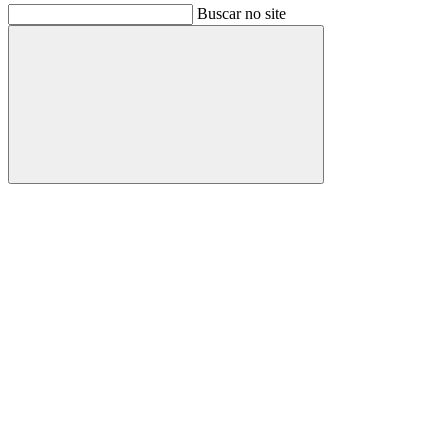
Buscar no site
Buscar
Link para o Facebook
Link para o Instagram