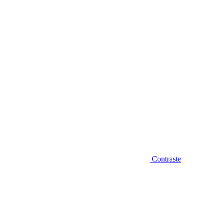
Diminuir fonte
Contraste