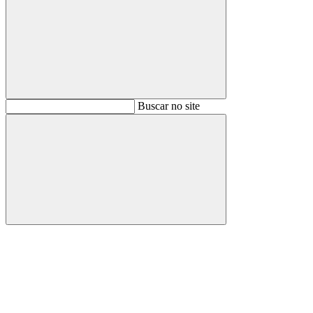
Buscar
Buscar no site
Buscar
Aumentar fonte