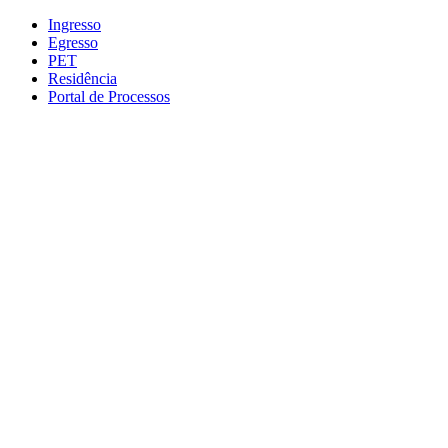
Conteúdo principal
Menu principal
Rodapé
Ingresso
Egresso
PET
Residência
Portal de Processos
Aumentar fonte
Diminuir fonte