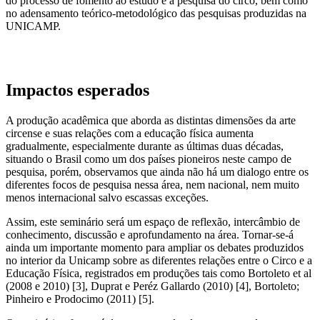
do processo de fomento ao estudo e a pesquisa do circo, bem como
no adensamento teórico-metodológico das pesquisas produzidas na
UNICAMP.
Impactos esperados
A produção acadêmica que aborda as distintas dimensões da arte
circense e suas relações com a educação física aumenta
gradualmente, especialmente durante as últimas duas décadas,
situando o Brasil como um dos países pioneiros neste campo de
pesquisa, porém, observamos que ainda não há um dialogo entre os
diferentes focos de pesquisa nessa área, nem nacional, nem muito
menos internacional salvo escassas exceções.
Assim, este seminário será um espaço de reflexão, intercâmbio de
conhecimento, discussão e aprofundamento na área. Tornar-se-á
ainda um importante momento para ampliar os debates produzidos
no interior da Unicamp sobre as diferentes relações entre o Circo e a
Educação Física, registrados em produções tais como Bortoleto et al
(2008 e 2010) [3], Duprat e Peréz Gallardo (2010) [4], Bortoleto;
Pinheiro e Prodocimo (2011) [5].