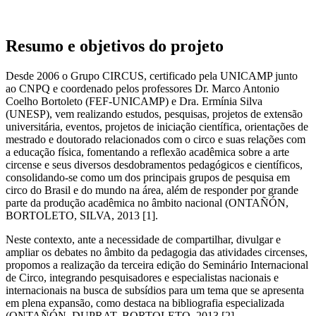
Resumo e objetivos do projeto
Desde 2006 o Grupo CIRCUS, certificado pela UNICAMP junto
ao CNPQ e coordenado pelos professores Dr. Marco Antonio
Coelho Bortoleto (FEF-UNICAMP) e Dra. Ermínia Silva
(UNESP), vem realizando estudos, pesquisas, projetos de extensão
universitária, eventos, projetos de iniciação científica, orientações de
mestrado e doutorado relacionados com o circo e suas relações com
a educação física, fomentando a reflexão acadêmica sobre a arte
circense e seus diversos desdobramentos pedagógicos e científicos,
consolidando-se como um dos principais grupos de pesquisa em
circo do Brasil e do mundo na área, além de responder por grande
parte da produção acadêmica no âmbito nacional (ONTAÑÓN,
BORTOLETO, SILVA, 2013 [1].
Neste contexto, ante a necessidade de compartilhar, divulgar e
ampliar os debates no âmbito da pedagogia das atividades circenses,
propomos a realização da terceira edição do Seminário Internacional
de Circo, integrando pesquisadores e especialistas nacionais e
internacionais na busca de subsídios para um tema que se apresenta
em plena expansão, como destaca na bibliografia especializada
(ONTAÑÓN, DUPRAT, BORTOLETO, 2013 [2].