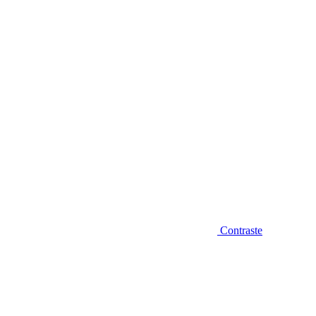
Diminuir fonte
Contraste