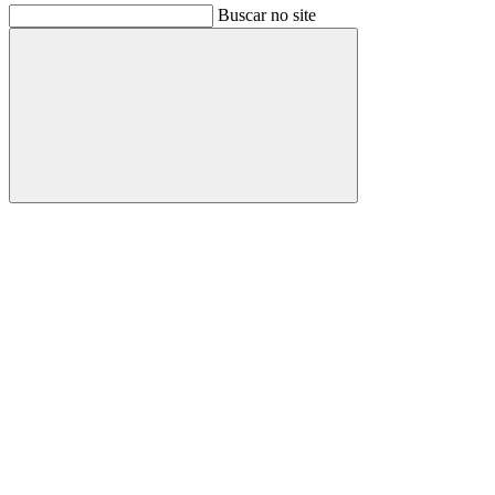
Buscar no site
Buscar
Link para o Facebook
Link para o Instagram