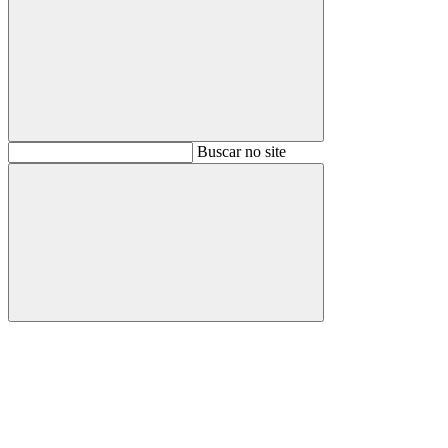
Buscar
Buscar no site
Buscar
Aumentar fonte