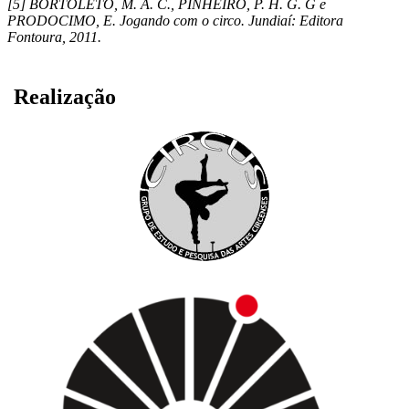
[5] BORTOLETO, M. A. C., PINHEIRO, P. H. G. G e
PRODOCIMO, E. Jogando com o circo. Jundiaí: Editora
Fontoura, 2011.
Realização