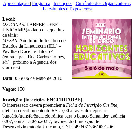
Apresentação
|
Programa
|
Inscrições
|
Currículo dos Organizadores,
Palestrantes e Expositores
Local:
​
OFICINAS
: LABFEF – FEF –
UNICAMP (ao lado das quadras
de tênis)
MESAS
: Auditório do Instituto de
Estudos da Linguagem (IEL) –
Pavilhão Docente -Bloco 4
(entrada pela Rua Carlos Gomes,
s/nº., próximo à Agencia dos
Correios)
Data:
05 e 06 de Maio de 2016
Vagas:
150
Inscrição:
[Inscrições ENCERRADAS]
O interessado deverá preencher a
Ficha de Inscrição On-line,
efetuar o recolhimento de R$ 25,00 através de depósito
bancário/transferência eletrônica para o banco Santander, agência
0207, conta 13.046.202-7, favorecido Fundação de
Desenvolvimento da Unicamp, CNPJ 49.607.336/0001-06.