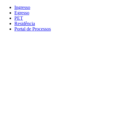
Conteúdo principal
Menu principal
Rodapé
Ingresso
Egresso
PET
Residência
Portal de Processos
Aumentar fonte
Diminuir fonte