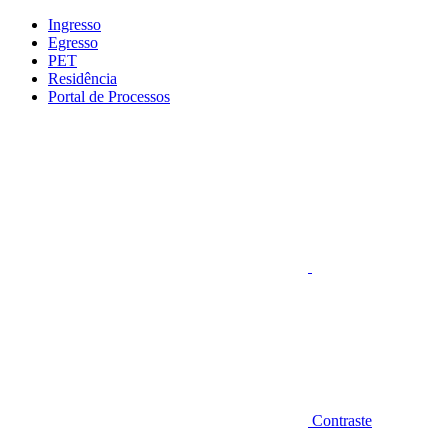
Conteúdo principal
Menu principal
Rodapé
Ingresso
Egresso
PET
Residência
Portal de Processos
Aumentar fonte
Contraste