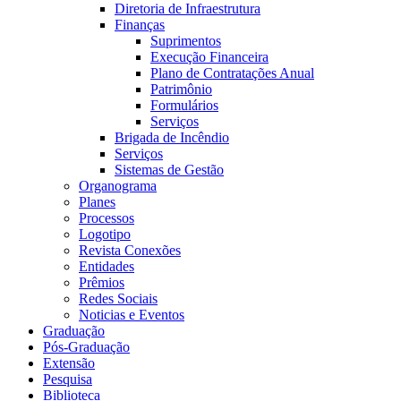
Diretoria de Infraestrutura
Finanças
Suprimentos
Execução Financeira
Plano de Contratações Anual
Patrimônio
Formulários
Serviços
Brigada de Incêndio
Serviços
Sistemas de Gestão
Organograma
Planes
Processos
Logotipo
Revista Conexões
Entidades
Prêmios
Redes Sociais
Noticias e Eventos
Graduação
Pós-Graduação
Extensão
Pesquisa
Biblioteca