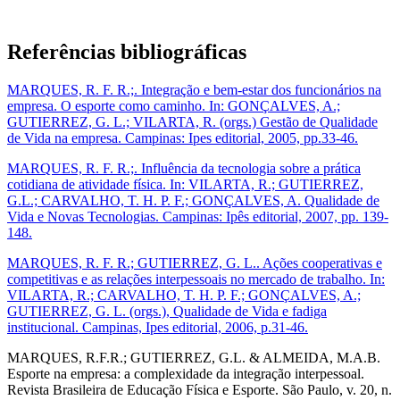
Referências bibliográficas
MARQUES, R. F. R.;. Integração e bem-estar dos funcionários na
empresa. O esporte como caminho. In: GONÇALVES, A.;
GUTIERREZ, G. L.; VILARTA, R. (orgs.) Gestão de Qualidade
de Vida na empresa. Campinas: Ipes editorial, 2005, pp.33-46.
MARQUES, R. F. R.;. Influência da tecnologia sobre a prática
cotidiana de atividade física. In: VILARTA, R.; GUTIERREZ,
G.L.; CARVALHO, T. H. P. F.; GONÇALVES, A. Qualidade de
Vida e Novas Tecnologias. Campinas: Ipês editorial, 2007, pp. 139-
148.
MARQUES, R. F. R.; GUTIERREZ, G. L.. Ações cooperativas e
competitivas e as relações interpessoais no mercado de trabalho. In:
VILARTA, R.; CARVALHO, T. H. P. F.; GONÇALVES, A.;
GUTIERREZ, G. L. (orgs.), Qualidade de Vida e fadiga
institucional. Campinas, Ipes editorial, 2006, p.31-46.
MARQUES, R.F.R.; GUTIERREZ, G.L. & ALMEIDA, M.A.B.
Esporte na empresa: a complexidade da integração interpessoal.
Revista Brasileira de Educação Física e Esporte. São Paulo, v. 20, n.