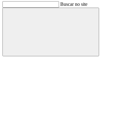
Buscar no site
Buscar
Link para o Facebook
Link para o Instagram