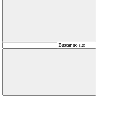
Buscar
Buscar no site
Buscar
Aumentar fonte