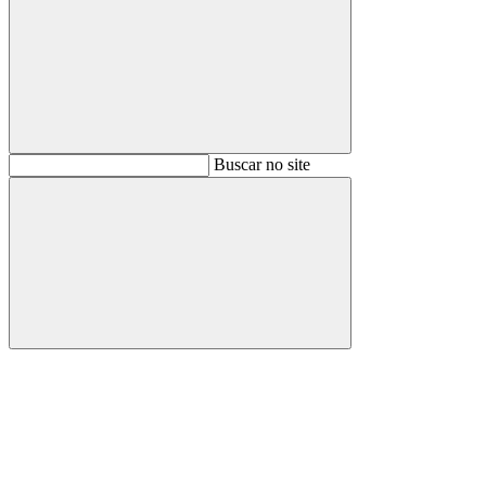
Buscar
Buscar no site
Buscar
Aumentar fonte