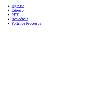
Conteúdo principal
Menu principal
Rodapé
Ingresso
Egresso
PET
Residência
Portal de Processos
Aumentar fonte
Diminuir fonte