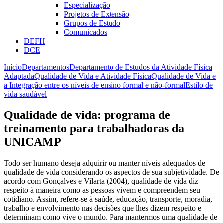
Especialização
Projetos de Extensão
Grupos de Estudo
Comunicados
DEFH
DCE
Início
Departamentos
Departamento de Estudos da Atividade Física
Adaptada
Qualidade de Vida e Atividade Física
Qualidade de Vida e
a Integração entre os níveis de ensino formal e não-formal
Estilo de
vida saudável
Qualidade de vida: programa de
treinamento para trabalhadoras da
UNICAMP
Todo ser humano deseja adquirir ou manter níveis adequados de
qualidade de vida considerando os aspectos de sua subjetividade. De
acordo com Gonçalves e Vilarta (2004), qualidade de vida diz
respeito à maneira como as pessoas vivem e compreendem seu
cotidiano. Assim, refere-se à saúde, educação, transporte, moradia,
trabalho e envolvimento nas decisões que lhes dizem respeito e
determinam como vive o mundo. Para mantermos uma qualidade de