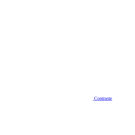
Diminuir fonte
Contraste