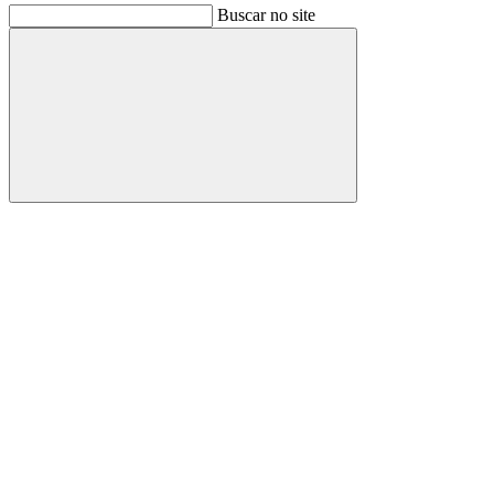
Buscar no site
Buscar
Link para o Facebook
Link para o Instagram