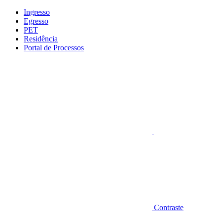
Conteúdo principal
Menu principal
Rodapé
Ingresso
Egresso
PET
Residência
Portal de Processos
Aumentar fonte
Contraste