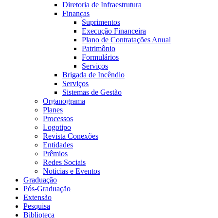
Diretoria de Infraestrutura
Finanças
Suprimentos
Execução Financeira
Plano de Contratações Anual
Patrimônio
Formulários
Serviços
Brigada de Incêndio
Serviços
Sistemas de Gestão
Organograma
Planes
Processos
Logotipo
Revista Conexões
Entidades
Prêmios
Redes Sociais
Noticias e Eventos
Graduação
Pós-Graduação
Extensão
Pesquisa
Biblioteca