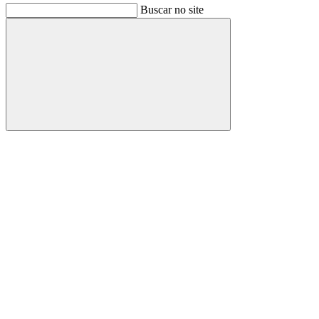
Buscar no site
Buscar
Link para o Facebook
Link para o Instagram