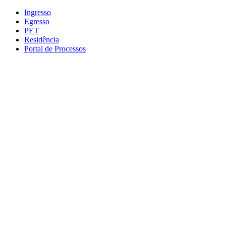
Conteúdo principal
Menu principal
Rodapé
Ingresso
Egresso
PET
Residência
Portal de Processos
Aumentar fonte
Diminuir fonte