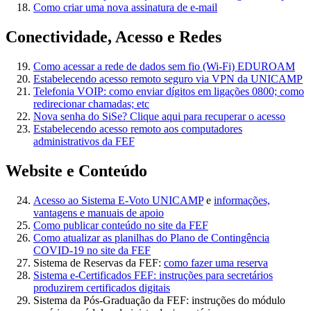
Como criar uma nova assinatura de e-mail
Conectividade, Acesso e Redes
Como acessar a rede de dados sem fio (Wi-Fi) EDUROAM
Estabelecendo acesso remoto seguro via VPN da UNICAMP
Telefonia VOIP: como enviar dígitos em ligações 0800; como
redirecionar chamadas; etc
Nova senha do SiSe? Clique aqui para recuperar o acesso
Estabelecendo acesso remoto aos computadores
administrativos da FEF
Website e Conteúdo
Acesso ao Sistema E-Voto UNICAMP
e
informações,
vantagens e manuais de apoio
Como publicar conteúdo no site da FEF
Como atualizar as planilhas do Plano de Contingência
COVID-19 no site da FEF
Sistema de Reservas da FEF:
como fazer uma reserva
Sistema e-Certificados FEF: instruções para secretários
produzirem certificados digitais
Sistema da Pós-Graduação da FEF: instruções do módulo