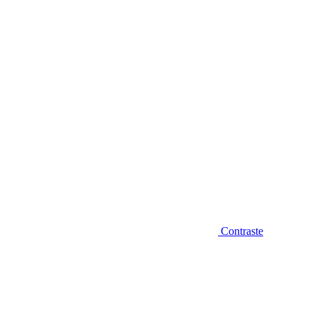
Diminuir fonte
Contraste