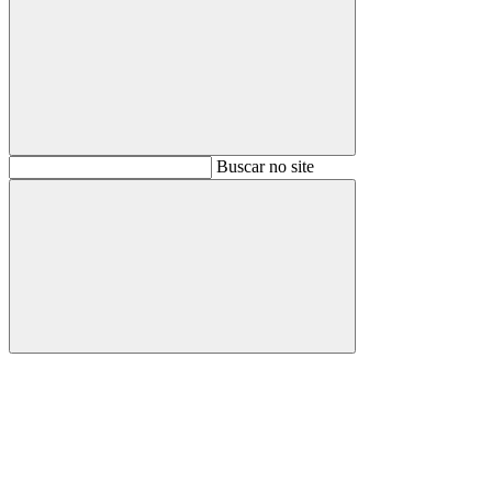
Buscar
Buscar no site
Buscar
Aumentar fonte