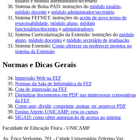
usuário e módulo administrador/secretário
Sistema de Bolsa PAD: instruções do
módulo usuário
,
módulo docente
e
módulo administrador/secretário
Sistema FEFNET: instruções do
aceite de novo termo de
responsabilidade
,
módulo aluno
,
módulo
funcionários/docentes
e
administradores
Sistema Curricularização da Extensão: instruções do
módulo
aluno
,
módulo docentes
e
módulo secretário de graduação
.
Sistema Extensão:
Como oferecer ou reoferecer projetos no
sistema da Extensão
Normas e Dicas Gerais
Impressão Web na FEF
Normas da Sala de Informática da FEF
Cota de impressão na FEF
Digitalizar documentos em PDF nas impressoras corporativas
da FEF
Como unir, dividir, comprimir, assinar, etc arquivos PDF
Ensino Aberto UNICAMP: veja os cursos
SIGAD: como obter autorização de acesso ao sistema
Faculdade de Educação Física - UNICAMP
Av. Érico Veríssimo, 701 - Cidade Universitária Zeferino Vaz