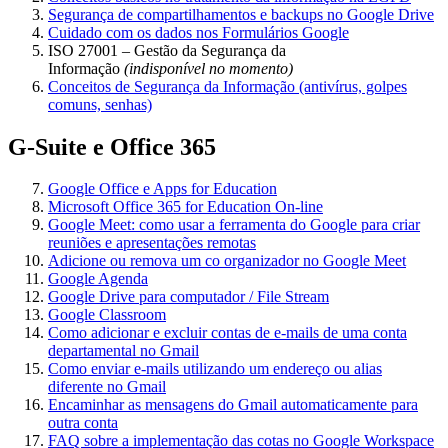
Segurança de compartilhamentos e backups no Google Drive
Cuidado com os dados nos Formulários Google
ISO 27001 – Gestão da Segurança da
Informação
(indisponível no momento)
Conceitos de Segurança da Informação (antivírus, golpes
comuns, senhas)
G-Suite e Office 365
Google Office e Apps for Education
Microsoft Office 365 for Education On-line
Google Meet: como usar a ferramenta do Google para criar
reuniões e apresentações remotas
Adicione ou remova um co organizador no Google Meet
Google Agenda
Google Drive para computador / File Stream
Google Classroom
Como adicionar e excluir contas de e-mails de uma conta
departamental no Gmail
Como enviar e-mails utilizando um endereço ou alias
diferente no Gmail
Encaminhar as mensagens do Gmail automaticamente para
outra conta
FAQ sobre a implementação das cotas no Google Workspace