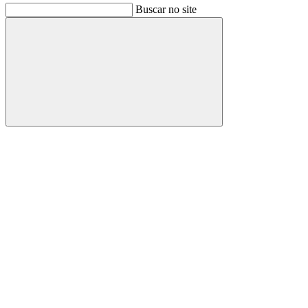
Buscar no site
Buscar
Link para o Facebook
Link para o Instagram