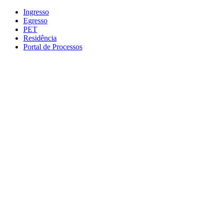
Conteúdo principal
Menu principal
Rodapé
Ingresso
Egresso
PET
Residência
Portal de Processos
Aumentar fonte
Diminuir fonte