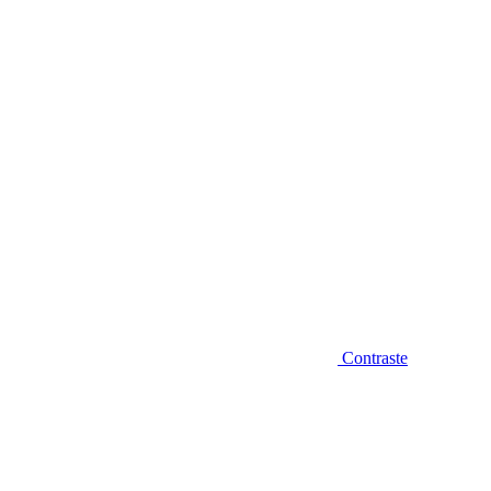
Diminuir fonte
Contraste