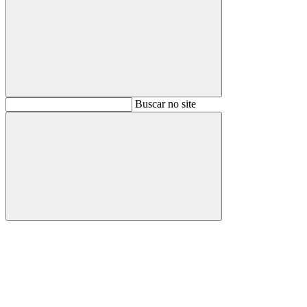
Buscar
Buscar no site
Buscar
Aumentar fonte