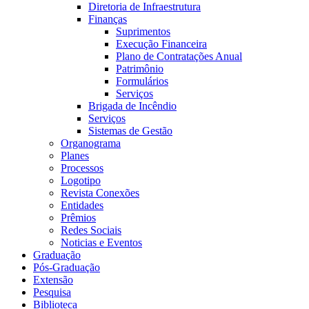
Diretoria de Infraestrutura
Finanças
Suprimentos
Execução Financeira
Plano de Contratações Anual
Patrimônio
Formulários
Serviços
Brigada de Incêndio
Serviços
Sistemas de Gestão
Organograma
Planes
Processos
Logotipo
Revista Conexões
Entidades
Prêmios
Redes Sociais
Noticias e Eventos
Graduação
Pós-Graduação
Extensão
Pesquisa
Biblioteca