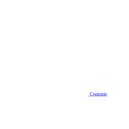
Diminuir fonte
Contraste