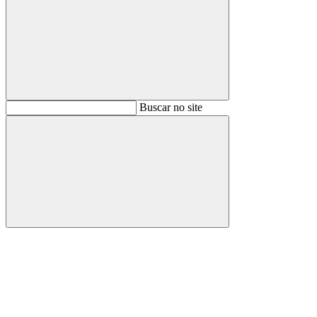
Buscar
Buscar no site
Buscar
Aumentar fonte