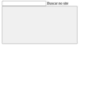
Buscar no site
Buscar
Link para o Facebook
Link para o Instagram