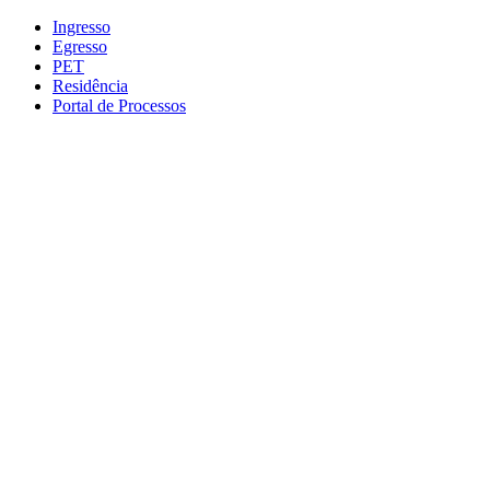
Conteúdo principal
Menu principal
Rodapé
Ingresso
Egresso
PET
Residência
Portal de Processos
Aumentar fonte
Diminuir fonte