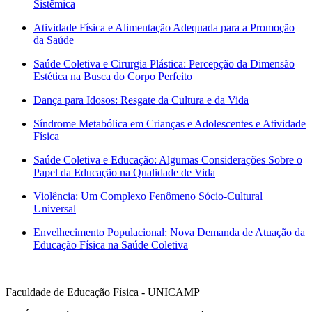
Sistêmica
Atividade Física e Alimentação Adequada para a Promoção
da Saúde
Saúde Coletiva e Cirurgia Plástica: Percepção da Dimensão
Estética na Busca do Corpo Perfeito
Dança para Idosos: Resgate da Cultura e da Vida
Síndrome Metabólica em Crianças e Adolescentes e Atividade
Física
Saúde Coletiva e Educação: Algumas Considerações Sobre o
Papel da Educação na Qualidade de Vida
Violência: Um Complexo Fenômeno Sócio-Cultural
Universal
Envelhecimento Populacional: Nova Demanda de Atuação da
Educação Física na Saúde Coletiva
Faculdade de Educação Física - UNICAMP