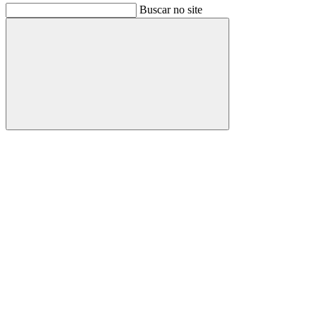
Buscar no site
Buscar
Link para o Facebook
Link para o Instagram