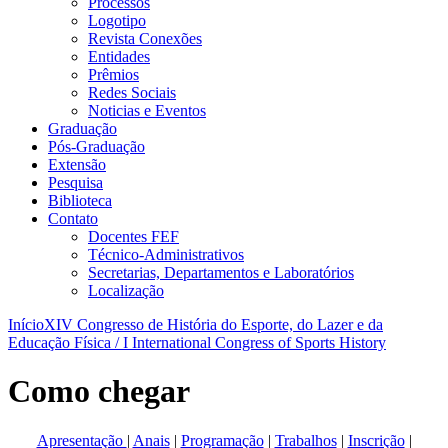
Processos
Logotipo
Revista Conexões
Entidades
Prêmios
Redes Sociais
Noticias e Eventos
Graduação
Pós-Graduação
Extensão
Pesquisa
Biblioteca
Contato
Docentes FEF
Técnico-Administrativos
Secretarias, Departamentos e Laboratórios
Localização
Início
XIV Congresso de História do Esporte, do Lazer e da
Educação Física / I International Congress of Sports History
Como chegar
Apresentação
|
Anais
|
Programação
|
Trabalhos
|
Inscrição
|