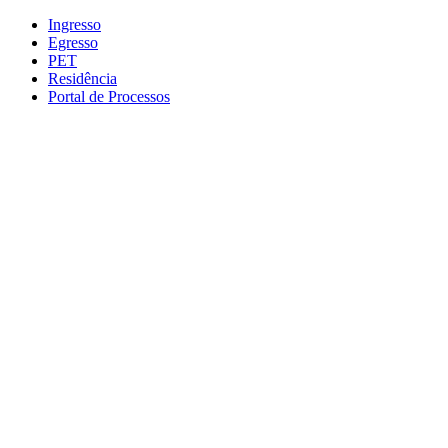
Conteúdo principal
Menu principal
Rodapé
Ingresso
Egresso
PET
Residência
Portal de Processos
Aumentar fonte
Diminuir fonte