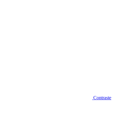
Diminuir fonte
Contraste