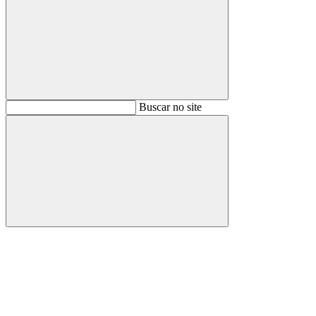
Buscar
Buscar no site
Buscar
Aumentar fonte