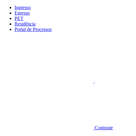
Conteúdo principal
Menu principal
Rodapé
Ingresso
Egresso
PET
Residência
Portal de Processos
Aumentar fonte
Contraste