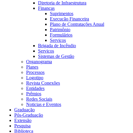
Diretoria de Infraestrutura
Finanças
Suprimentos
Execução Financeira
Plano de Contratações Anual
Patrimônio
Formulários
Serviços
Brigada de Incêndio
Serviços
Sistemas de Gestão
Organograma
Planes
Processos
Logotipo
Revista Conexões
Entidades
Prêmios
Redes Sociais
Noticias e Eventos
Graduação
Pós-Graduação
Extensão
Pesquisa
Biblioteca