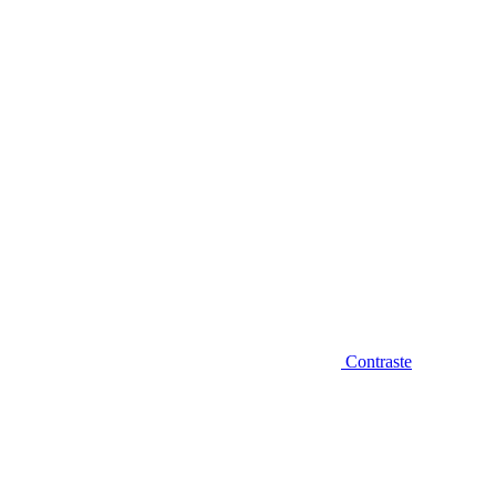
Diminuir fonte
Contraste