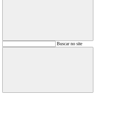
Buscar
Buscar no site
Buscar
Aumentar fonte