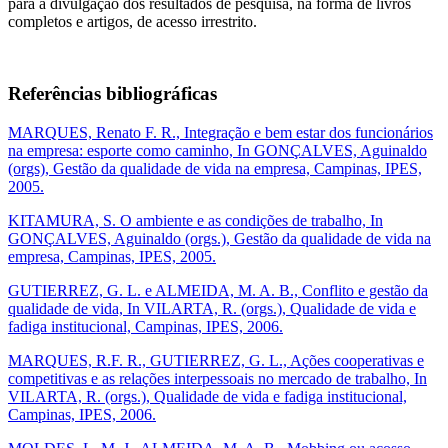
para a divulgação dos resultados de pesquisa, na forma de livros
completos e artigos, de acesso irrestrito.
Referências bibliográficas
MARQUES, Renato F. R., Integração e bem estar dos funcionários
na empresa: esporte como caminho, In GONÇALVES, Aguinaldo
(orgs), Gestão da qualidade de vida na empresa, Campinas, IPES,
2005.
KITAMURA, S. O ambiente e as condições de trabalho, In
GONÇALVES, Aguinaldo (orgs.), Gestão da qualidade de vida na
empresa, Campinas, IPES, 2005.
GUTIERREZ, G. L. e ALMEIDA, M. A. B., Conflito e gestão da
qualidade de vida, In VILARTA, R. (orgs.), Qualidade de vida e
fadiga institucional, Campinas, IPES, 2006.
MARQUES, R.F. R., GUTIERREZ, G. L., Ações cooperativas e
competitivas e as relações interpessoais no mercado de trabalho, In
VILARTA, R. (orgs.), Qualidade de vida e fadiga institucional,
Campinas, IPES, 2006.