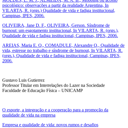
MOLDES, L. M. J., ALMEIDA, M. A. B., Mobbing ou acosso
psicológico: observações a partir da realidade Argentina, In
VILARTA, R. (orgs.) Qualidade de vida e fadiga institucional,
Campinas, IPES, 2006.
OLIVEIRA, Jane D. F., OLIVEIRA, Gerson. Síndrome de
burnout: um esgotamento institucional, In VILARTA, R. (orgs.),
Qualidade de vida e fadiga institucional, Campinas, IPES, 2006.
AREIAS, Maria E. Q., COMADULE, Alexandre Q., Qualidade de
vida, estresse no trabalho e síndrome de burnout, In VILARTA, R.
(orgs.), Qualidade de vida e fadiga institucional, Campinas, IPES,
2006.
Gustavo Luis Gutierrez
Professor Titular em Interrelações do Lazer na Sociedade
Faculdade de Educação Física – UNICAMP
O esporte, a integração e a cooperação para a promoção da
qualidade de vida na empresa
Empresa e qualidade de vida: novos rumos e desafios