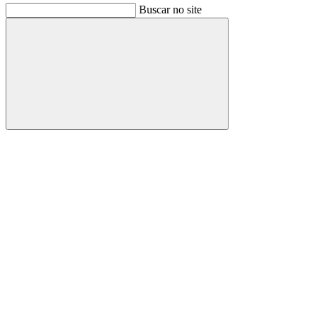
Buscar no site
Buscar
Link para o Facebook
Link para o Instagram