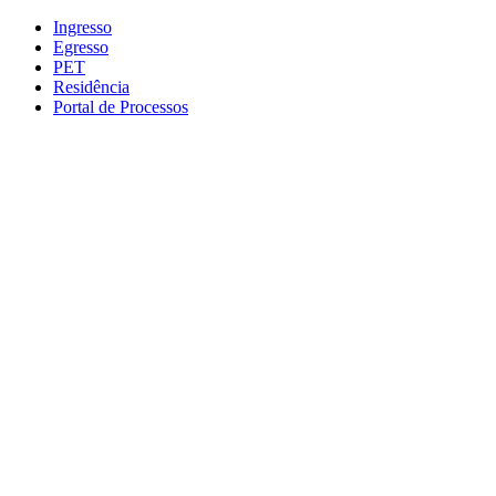
Conteúdo principal
Menu principal
Rodapé
Ingresso
Egresso
PET
Residência
Portal de Processos
Aumentar fonte
Diminuir fonte