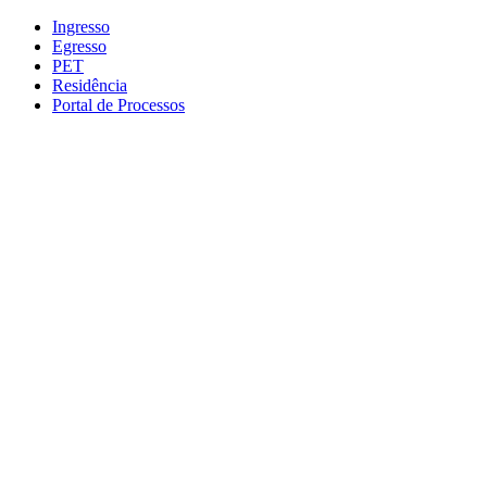
Conteúdo principal
Menu principal
Rodapé
Ingresso
Egresso
PET
Residência
Portal de Processos
Aumentar fonte
Diminuir fonte