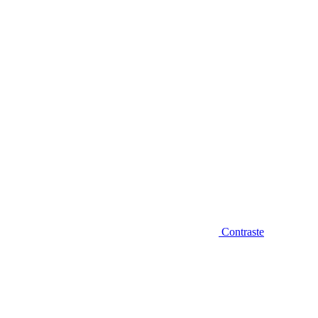
Diminuir fonte
Contraste