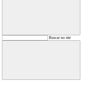
Buscar
Buscar no site
Buscar
Aumentar fonte