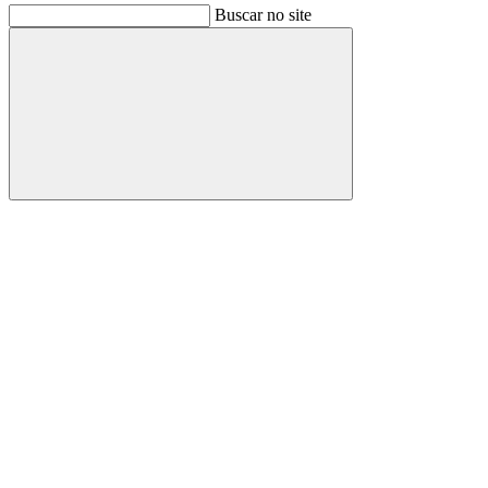
Buscar no site
Buscar
Link para o Facebook
Link para o Instagram