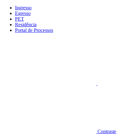
Conteúdo principal
Menu principal
Rodapé
Ingresso
Egresso
PET
Residência
Portal de Processos
Aumentar fonte
Contraste