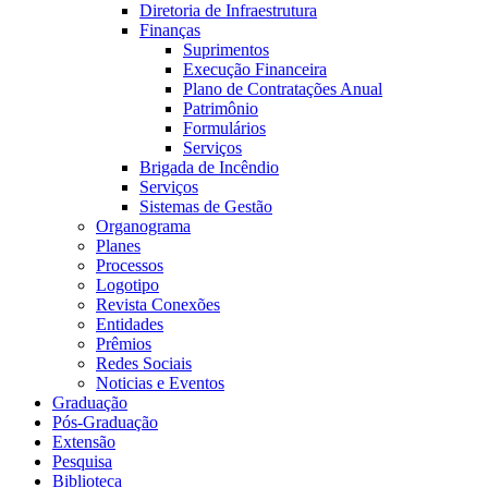
Diretoria de Infraestrutura
Finanças
Suprimentos
Execução Financeira
Plano de Contratações Anual
Patrimônio
Formulários
Serviços
Brigada de Incêndio
Serviços
Sistemas de Gestão
Organograma
Planes
Processos
Logotipo
Revista Conexões
Entidades
Prêmios
Redes Sociais
Noticias e Eventos
Graduação
Pós-Graduação
Extensão
Pesquisa
Biblioteca