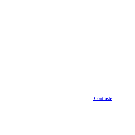
Diminuir fonte
Contraste