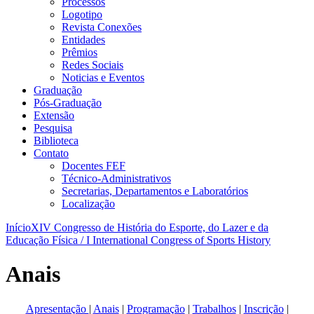
Processos
Logotipo
Revista Conexões
Entidades
Prêmios
Redes Sociais
Noticias e Eventos
Graduação
Pós-Graduação
Extensão
Pesquisa
Biblioteca
Contato
Docentes FEF
Técnico-Administrativos
Secretarias, Departamentos e Laboratórios
Localização
Início
XIV Congresso de História do Esporte, do Lazer e da
Educação Física / I International Congress of Sports History
Anais
Apresentação
|
Anais
|
Programação
|
Trabalhos
|
Inscrição
|