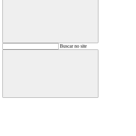
Buscar
Buscar no site
Buscar
Aumentar fonte