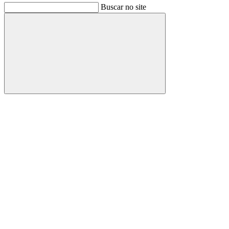
Buscar no site
Buscar
Link para o Facebook
Link para o Instagram