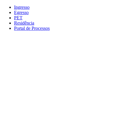
Conteúdo principal
Menu principal
Rodapé
Ingresso
Egresso
PET
Residência
Portal de Processos
Aumentar fonte
Diminuir fonte