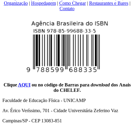
Organização
|
Hospedagem
|
Como Chegar
|
Restaurantes e Bares
|
Contato
Clique
AQUI
ou no código de Barras para
download
dos Anais
do CHELEF.
Faculdade de Educação Física - UNICAMP
Av. Érico Veríssimo, 701 - Cidade Universitária Zeferino Vaz
Campinas/SP - CEP 13083-851
Link para o Facebook