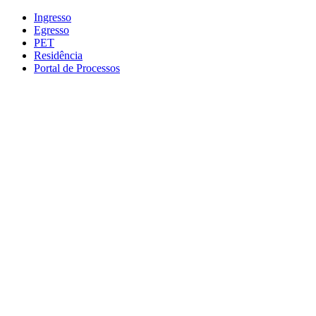
Conteúdo principal
Menu principal
Rodapé
Ingresso
Egresso
PET
Residência
Portal de Processos
Aumentar fonte
Diminuir fonte