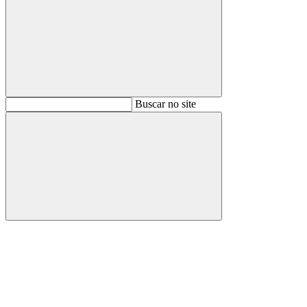
Buscar
Buscar no site
Buscar
Aumentar fonte