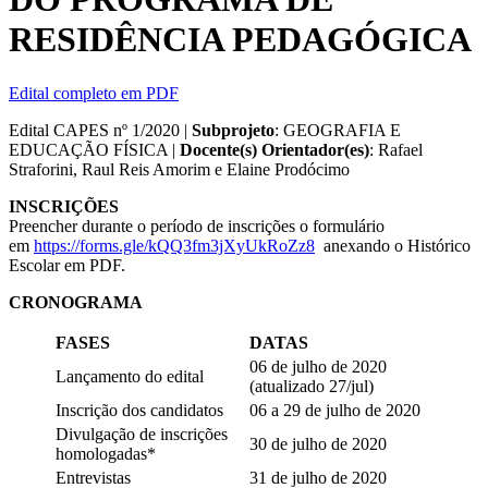
RESIDÊNCIA PEDAGÓGICA
Edital completo em PDF
Edital CAPES nº 1/2020 |
Subprojeto
: GEOGRAFIA E
EDUCAÇÃO FÍSICA |
Docente(s) Orientador(es)
: Rafael
Straforini, Raul Reis Amorim e Elaine Prodócimo
INSCRIÇÕES
Preencher durante o período de inscrições o formulário
em
https://forms.gle/kQQ3fm3jXyUkRoZz8
anexando o Histórico
Escolar em PDF.
CRONOGRAMA
FASES
DATAS
06 de julho de 2020
Lançamento do edital
(atualizado 27/jul)
Inscrição dos candidatos
06 a 29 de julho de 2020
Divulgação de inscrições
30 de julho de 2020
homologadas*
Entrevistas
31 de julho de 2020