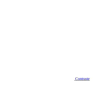
Diminuir fonte
Contraste