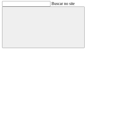
Buscar no site
Buscar
Link para o Facebook
Link para o Instagram