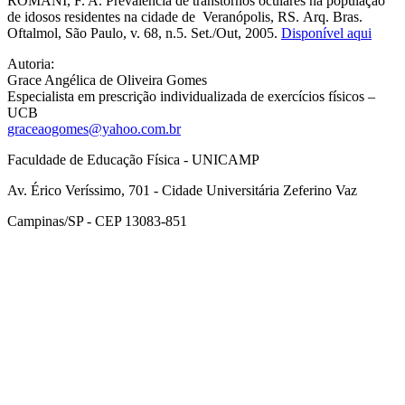
ROMANI, F. A. Prevalência de transtornos oculares na população
de idosos residentes na cidade de Veranópolis, RS. Arq. Bras.
Oftalmol, São Paulo, v. 68, n.5. Set./Out, 2005.
Disponível aqui
Autoria:
Grace Angélica de Oliveira Gomes
Especialista em prescrição individualizada de exercícios físicos –
UCB
graceaogomes@yahoo.com.br
Faculdade de Educação Física - UNICAMP
Av. Érico Veríssimo, 701 - Cidade Universitária Zeferino Vaz
Campinas/SP - CEP 13083-851
Link para o Facebook
Link para o Instagram