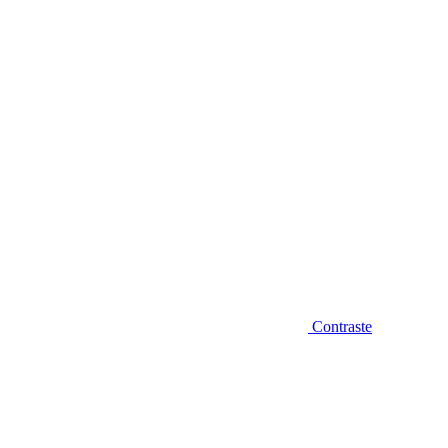
Diminuir fonte
Contraste