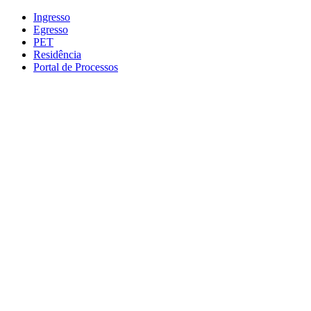
Conteúdo principal
Menu principal
Rodapé
Ingresso
Egresso
PET
Residência
Portal de Processos
Aumentar fonte
Diminuir fonte