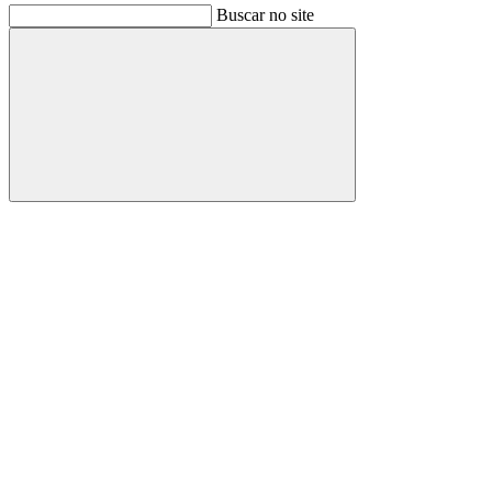
Buscar no site
Buscar
Link para o Facebook
Link para o Instagram