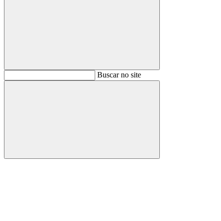
Buscar
Buscar no site
Buscar
Aumentar fonte