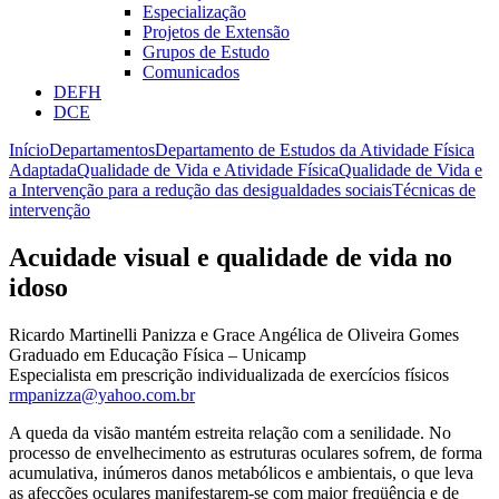
Especialização
Projetos de Extensão
Grupos de Estudo
Comunicados
DEFH
DCE
Início
Departamentos
Departamento de Estudos da Atividade Física
Adaptada
Qualidade de Vida e Atividade Física
Qualidade de Vida e
a Intervenção para a redução das desigualdades sociais
Técnicas de
intervenção
Acuidade visual e qualidade de vida no
idoso
Ricardo Martinelli Panizza e Grace Angélica de Oliveira Gomes
Graduado em Educação Física – Unicamp
Especialista em prescrição individualizada de exercícios físicos
rmpanizza@yahoo.com.br
A queda da visão mantém estreita relação com a senilidade. No
processo de envelhecimento as estruturas oculares sofrem, de forma
acumulativa, inúmeros danos metabólicos e ambientais, o que leva
as afecções oculares manifestarem-se com maior freqüência e de