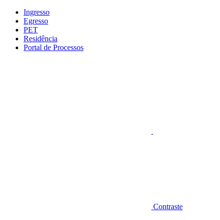
Conteúdo principal
Menu principal
Rodapé
Ingresso
Egresso
PET
Residência
Portal de Processos
Aumentar fonte
Contraste