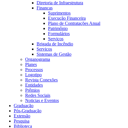
Diretoria de Infraestrutura
Finanças
Suprimentos
Execução Financeira
Plano de Contratações Anual
Patrimônio
Formulários
Serviços
Brigada de Incêndio
Serviços
Sistemas de Gestão
Organograma
Planes
Processos
Logotipo
Revista Conexões
Entidades
Prêmios
Redes Sociais
Noticias e Eventos
Graduação
Pós-Graduação
Extensão
Pesquisa
Biblioteca