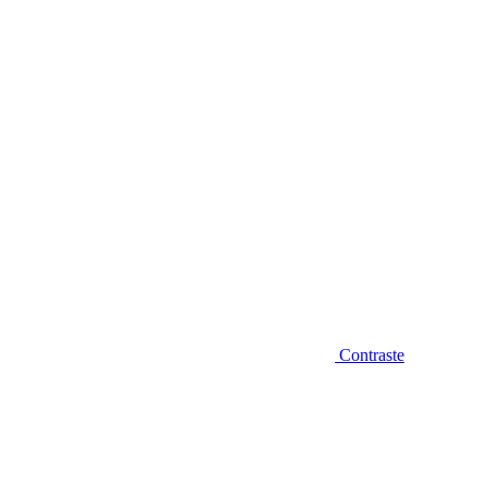
Diminuir fonte
Contraste