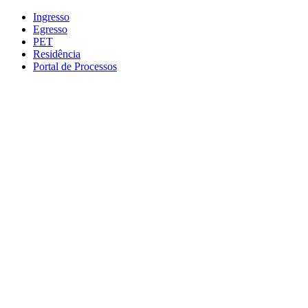
Conteúdo principal
Menu principal
Rodapé
Ingresso
Egresso
PET
Residência
Portal de Processos
Aumentar fonte
Diminuir fonte