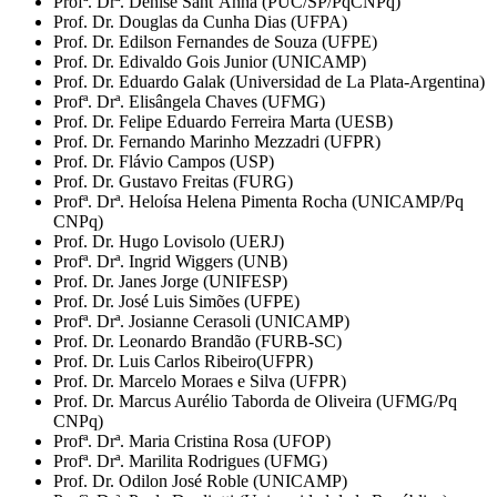
Profª. Drª. Denise Sant’Anna (PUC/SP/PqCNPq)
Prof. Dr. Douglas da Cunha Dias (UFPA)
Prof. Dr. Edilson Fernandes de Souza (UFPE)
Prof. Dr. Edivaldo Gois Junior (UNICAMP)
Prof. Dr. Eduardo Galak (Universidad de La Plata-Argentina)
Profª. Drª. Elisângela Chaves (UFMG)
Prof. Dr. Felipe Eduardo Ferreira Marta (UESB)
Prof. Dr. Fernando Marinho Mezzadri (UFPR)
Prof. Dr. Flávio Campos (USP)
Prof. Dr. Gustavo Freitas (FURG)
Profª. Drª. Heloísa Helena Pimenta Rocha (UNICAMP/Pq
CNPq)
Prof. Dr. Hugo Lovisolo (UERJ)
Profª. Drª. Ingrid Wiggers (UNB)
Prof. Dr. Janes Jorge (UNIFESP)
Prof. Dr. José Luis Simões (UFPE)
Profª. Drª. Josianne Cerasoli (UNICAMP)
Prof. Dr. Leonardo Brandão (FURB-SC)
Prof. Dr. Luis Carlos Ribeiro(UFPR)
Prof. Dr. Marcelo Moraes e Silva (UFPR)
Prof. Dr. Marcus Aurélio Taborda de Oliveira (UFMG/Pq
CNPq)
Profª. Drª. Maria Cristina Rosa (UFOP)
Profª. Drª. Marilita Rodrigues (UFMG)
Prof. Dr. Odilon José Roble (UNICAMP)