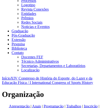
Processos
Logotipo
Revista Conexões
Entidades
Prêmios
Redes Sociais
Noticias e Eventos
Graduação
Pós-Graduação
Extensão
Pesquisa
Biblioteca
Contato
Docentes FEF
Técnico-Administrativos
Secretarias, Departamentos e Laboratórios
Localização
Início
XIV Congresso de História do Esporte, do Lazer e da
Educação Física / I International Congress of Sports History
Organização
Apresentação
|
Anais
|
Programação
|
Trabalhos
|
Inscrição
|