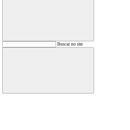
Buscar
Buscar no site
Buscar
Aumentar fonte