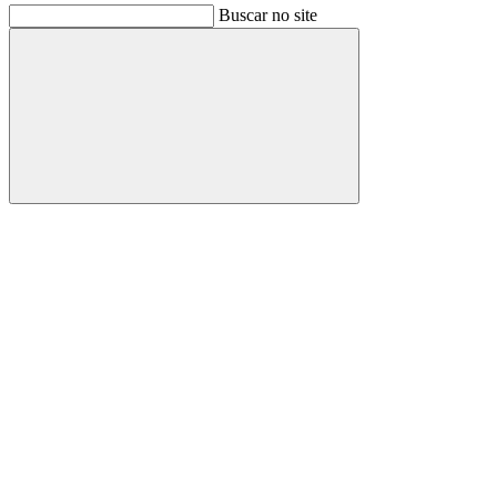
Buscar no site
Buscar
Link para o Facebook
Link para o Instagram