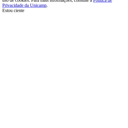
uso de cookies. Para mais informações, consulte a
Política de
Privacidade da Unicamp
.
Estou ciente
Ir para o topo