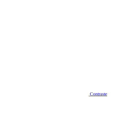
Diminuir fonte
Contraste