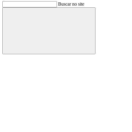
Buscar no site
Buscar
Link para o Facebook
Link para o Instagram