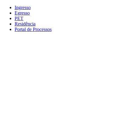
Conteúdo principal
Menu principal
Rodapé
Ingresso
Egresso
PET
Residência
Portal de Processos
Aumentar fonte
Diminuir fonte