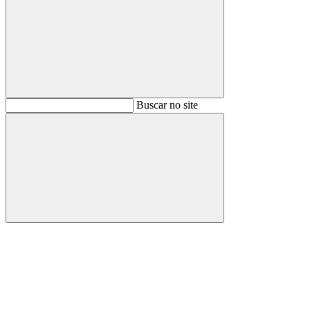
Buscar
Buscar no site
Buscar
Aumentar fonte