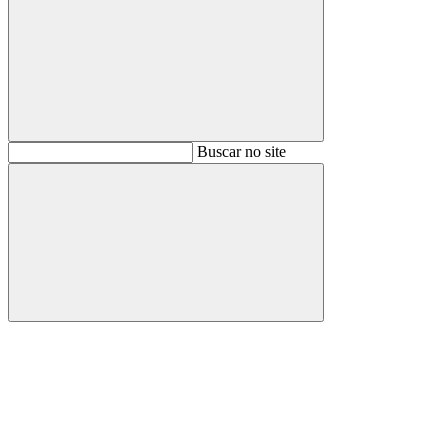
Buscar
Buscar no site
Buscar
Aumentar fonte