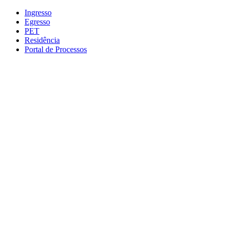
Conteúdo principal
Menu principal
Rodapé
Ingresso
Egresso
PET
Residência
Portal de Processos
Aumentar fonte
Diminuir fonte