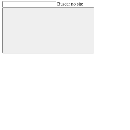
Buscar no site
Buscar
Link para o Facebook
Link para o Instagram