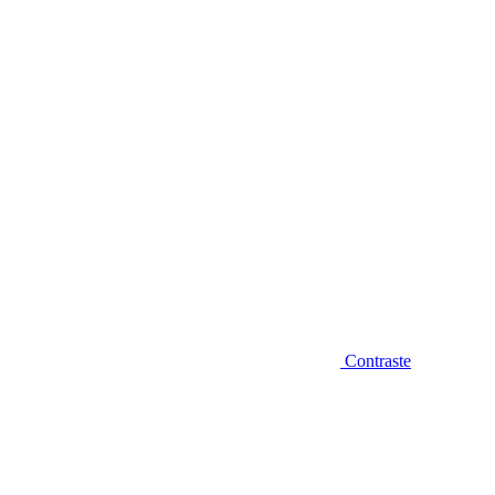
Diminuir fonte
Contraste