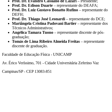
Prof. Dr.
Evandro Cassiano de Lázari
– Presidente;
Prof. Dr. Edison Duarte
– representante do DEAFA;
Prof. Dr. Luiz Gustavo Bonatto Rufino
– representante do
DEFH;
Prof. Dr. Thiago José Leonardi
– representante do DCE;
Mariângela Cristina Padovani Bartier
– representante dos
Técnicos Administrativos;
Angélica Tamara Tuono
– representante discente de pós-
graduação;
Tomás de Lima Ribeiro Almeida Freitas
– representante
discente de graduação.
Faculdade de Educação Física - UNICAMP
Av. Érico Veríssimo, 701 - Cidade Universitária Zeferino Vaz
Campinas/SP - CEP 13083-851
Link para o Facebook