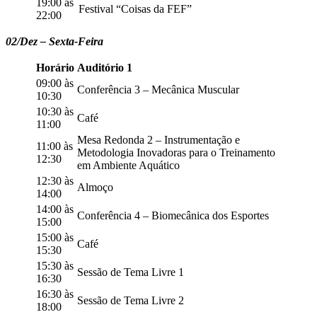
19:00 às
Festival “Coisas da FEF”
22:00
02/Dez – Sexta-Feira
Horário
Auditório 1
09:00 às
Conferência 3 – Mecânica Muscular
10:30
10:30 às
Café
11:00
Mesa Redonda 2 – Instrumentação e
11:00 às
Metodologia Inovadoras para o Treinamento
12:30
em Ambiente Aquático
12:30 às
Almoço
14:00
14:00 às
Conferência 4 – Biomecânica dos Esportes
15:00
15:00 às
Café
15:30
15:30 às
Sessão de Tema Livre 1
16:30
16:30 às
Sessão de Tema Livre 2
18:00