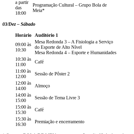
a partir
Programação Cultural – Grupo Bola de
das
Meia*
18:00
03/Dez – Sábado
Horário
Auditório 1
Mesa Redonda 3 – A Fisiologia a Serviço
09:00 às
do Esporte de Alto Nível
10:30
Mesa Redonda 4 – Esporte e Humanidades
10:30 às
Café
11:00
11:00 às
Sessão de Pôster 2
12:00
12:00 às
Almoço
14:00
14:00 às
Sessão de Tema Livre 3
15:00
15:00 às
Café
15:30
15:30 às
Premiação e encerramento
16:30