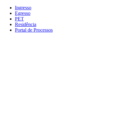
Conteúdo principal
Menu principal
Rodapé
Ingresso
Egresso
PET
Residência
Portal de Processos
Aumentar fonte
Diminuir fonte