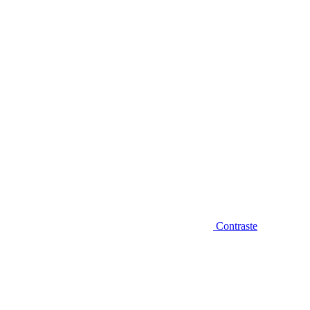
Diminuir fonte
Contraste