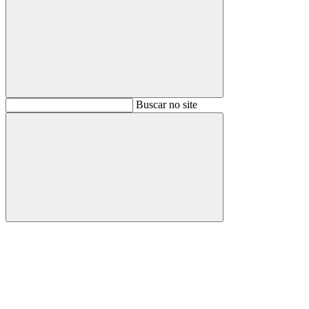
Buscar
Buscar no site
Buscar
Aumentar fonte