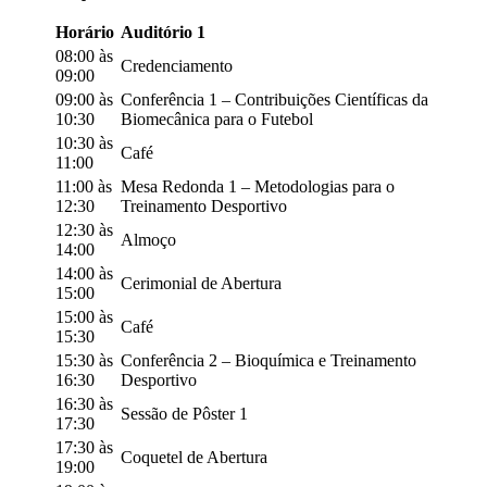
Horário
Auditório 1
08:00 às
Credenciamento
09:00
09:00 às
Conferência 1 – Contribuições Científicas da
10:30
Biomecânica para o Futebol
10:30 às
Café
11:00
11:00 às
Mesa Redonda 1 – Metodologias para o
12:30
Treinamento Desportivo
12:30 às
Almoço
14:00
14:00 às
Cerimonial de Abertura
15:00
15:00 às
Café
15:30
15:30 às
Conferência 2 – Bioquímica e Treinamento
16:30
Desportivo
16:30 às
Sessão de Pôster 1
17:30
17:30 às
Coquetel de Abertura
19:00