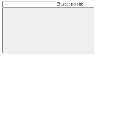
Buscar no site
Buscar
Link para o Facebook
Link para o Instagram