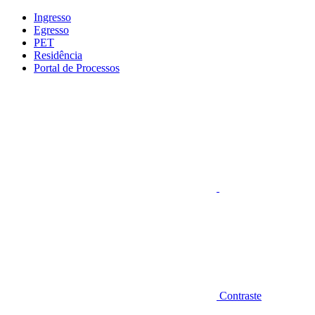
Conteúdo principal
Menu principal
Rodapé
Ingresso
Egresso
PET
Residência
Portal de Processos
Aumentar fonte
Contraste