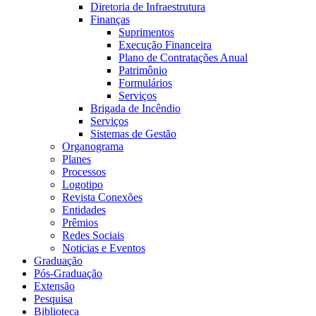
Diretoria de Infraestrutura
Finanças
Suprimentos
Execução Financeira
Plano de Contratações Anual
Patrimônio
Formulários
Serviços
Brigada de Incêndio
Serviços
Sistemas de Gestão
Organograma
Planes
Processos
Logotipo
Revista Conexões
Entidades
Prêmios
Redes Sociais
Noticias e Eventos
Graduação
Pós-Graduação
Extensão
Pesquisa
Biblioteca