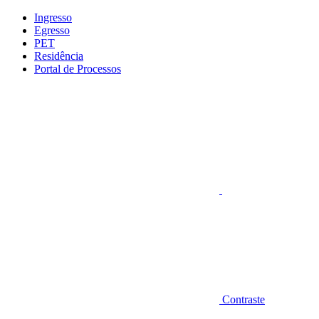
Conteúdo principal
Menu principal
Rodapé
Ingresso
Egresso
PET
Residência
Portal de Processos
Aumentar fonte
Contraste