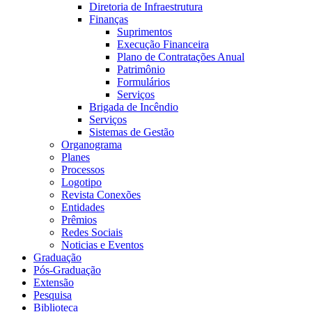
Diretoria de Infraestrutura
Finanças
Suprimentos
Execução Financeira
Plano de Contratações Anual
Patrimônio
Formulários
Serviços
Brigada de Incêndio
Serviços
Sistemas de Gestão
Organograma
Planes
Processos
Logotipo
Revista Conexões
Entidades
Prêmios
Redes Sociais
Noticias e Eventos
Graduação
Pós-Graduação
Extensão
Pesquisa
Biblioteca