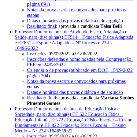
página 691)
Notas da prova escrita e convocados para próximas
etapas
Datas e horários das provas didática e de arguição
Resultado final
: aprovada a candidata
Taisa Belli
Professor Doutor na área de Atividade Física, Adaptação e
Saúde, na(s) disciplina(s) EF514 – Educação Física Adaptada
e EF631 – Esporte Adaptado – Nº Processo: 23-P-
16496/2022
Inscrições
:
05/05/2022 a 01/06/2022
Inscrições deferidas e homologadas pela Congregação-
FEF em 24/08/2022
Calendário de provas
(publicado em DOE, 15/09/2022
página 304)
Notas da prova escrita e convocados para próximas
etapas
Datas e horários das provas didática e de arguição
Resultado final
: aprovada a candidata
Mariana Simões
Pimentel Gomes
Professor Doutor na área de área de Educação Física e
Sociedade, na(s) disciplina(s) EF-622 Educação Física –
Educação Infantil, EF-722 Educação Física Escolar – Ensino
Fundamental e EF-822 Educação Física Escolar – Ensino
Médio – Nº 23-P-16465/2022
Inscrições
: 05/05/2022 a 01/06/2022