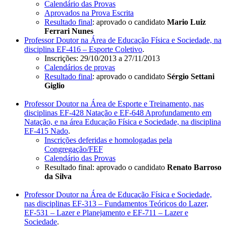
Calendário das Provas
Aprovados na Prova Escrita
Resultado final
: aprovado o candidato
Mario Luiz
Ferrari Nunes
Professor Doutor na Área de Educação Física e Sociedade, na
disciplina EF-416 – Esporte Coletivo
.
Inscrições: 29/10/2013 a 27/11/2013
Calendários de provas
Resultado final
: aprovado o candidato
Sérgio Settani
Giglio
Professor Doutor na Área de Esporte e Treinamento, nas
disciplinas EF-428 Natação e EF-648 Aprofundamento em
Natação, e na área Educação Física e Sociedade, na disciplina
EF-415 Nado
.
Inscrições deferidas e homologadas pela
Congregação/FEF
Calendário das Provas
Resultado final: aprovado o candidato
Renato Barroso
da Silva
Professor Doutor na Área de Educação Física e Sociedade,
nas disciplinas EF-313 – Fundamentos Teóricos do Lazer,
EF-531 – Lazer e Planejamento e EF-711 – Lazer e
Sociedade
.