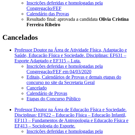
Inscrições deferidas e homologadas pela
Congregação/FEF
Calendário das Provas
Resultado final: aprovada a candidata
Olivia Cristina
Ferreira Ribeiro
Cancelados
Professor Doutor na Área de Atividade Física, Adaptação e
Saúde, Educação Física e Sociedade. Disciplinas: EF631 –
Esporte Adaptado e EF315 – Luta.
Inscrições deferidas e homologadas pela
Congregação/FEF em 04/03/2020
Editais, Calendários de Provas e demais etapas do
concurso no site da Secretaria Geral
Cancelado
Calendário de Provas
Etapas do Concurso Público
Professor Doutor na Área de Educação Física e Sociedade.
Disciplinas: EF622 – Educação Física – Educação Infantil,
EF113 – Fundamentos de Antropologia e Educação Física e
EF413 – Sociologia do Esporte.
Inscrições deferidas e homologadas pela