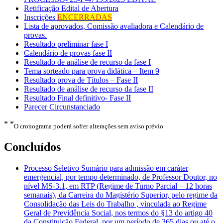
Retificação Edital de Abertura
Inscrições
ENCERRADAS
Lista de aprovados, Comissão avaliadora e Calendário de
provas.
Resultado preliminar fase I
Calendário de provas fase II
Resultado de análise de recurso da fase I
Tema sorteado para prova didática – Item 9
Resultado prova de Títulos – Fase II
Resultado de análise de recurso da fase II
Resultado Final definitivo- Fase II
Parecer Circunstanciado
* *
O cronograma poderá sofrer alterações sem aviso prévio
Concluídos
Processo Seletivo Sumário para admissão em caráter
emergencial, por tempo determinado, de Professor Doutor, no
nível MS-3.1, em RTP (Regime de Turno Parcial – 12 horas
semanais), da Carreira do Magistério Superior, pelo regime da
Consolidação das Leis do Trabalho , vinculada ao Regime
Geral de Previdência Social, nos termos do §13 do artigo 40
da Constituição Federal, por um período de 365 dias ou até o