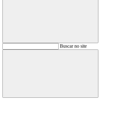
Buscar
Buscar no site
Buscar
Aumentar fonte