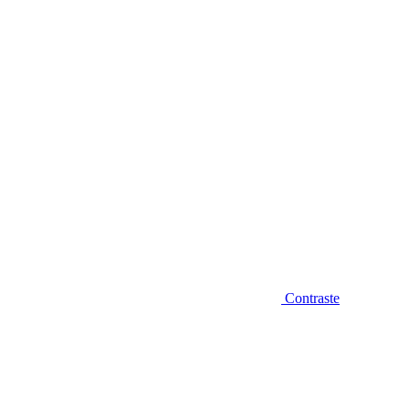
Diminuir fonte
Contraste