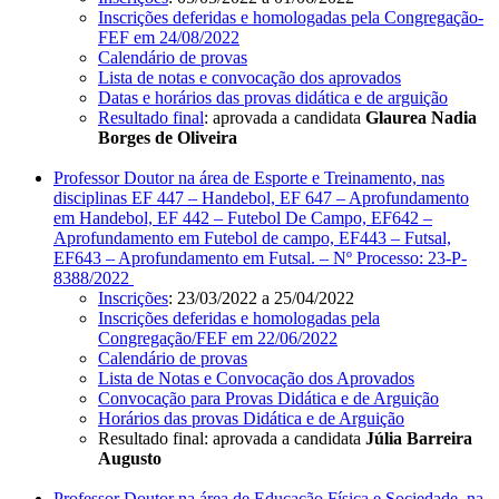
Inscrições deferidas e homologadas pela Congregação-
FEF em 24/08/2022
Calendário de provas
Lista de notas e convocação dos aprovados
Datas e horários das provas didática e de arguição
Resultado final
: aprovada a candidata
Glaurea Nadia
Borges de Oliveira
Professor Doutor na área de Esporte e Treinamento, nas
disciplinas EF 447 – Handebol, EF 647 – Aprofundamento
em Handebol, EF 442 – Futebol De Campo, EF642 –
Aprofundamento em Futebol de campo, EF443 – Futsal,
EF643 – Aprofundamento em Futsal. – Nº Processo: 23-P-
8388/2022
Inscrições
: 23/03/2022 a 25/04/2022
Inscrições deferidas e homologadas pela
Congregação/FEF em 22/06/2022
Calendário de provas
Lista de Notas e Convocação dos Aprovados
Convocação para Provas Didática e de Arguição
Horários das provas Didática e de Arguição
Resultado final: aprovada a candidata
Júlia Barreira
Augusto
Professor Doutor na área de Educação Física e Sociedade, na