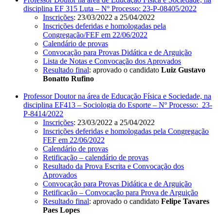
disciplina EF 315 Luta – Nº Processo: 23-P-08405/2022
Inscrições
: 23/03/2022 a 25/04/2022
Inscrições deferidas e homologadas pela
Congregação/FEF em 22/06/2022
Calendário de provas
Convocação para Provas Didática e de Arguição
Lista de Notas e Convocação dos Aprovados
Resultado final
: aprovado o candidato
Luiz Gustavo
Bonatto Rufino
Professor Doutor na área de Educação Física e Sociedade, na
disciplina EF413 – Sociologia do Esporte – Nº Processo: 23-
P-8414/2022
Inscrições
: 23/03/2022 a 25/04/2022
Inscrições deferidas e homologadas pela Congregação
FEF em 22/06/2022
Calendário de provas
Retificação – calendário de provas
Resultado da Prova Escrita e Convocação dos
Aprovados
Convocação para Provas Didática e de Arguição
Retificação – Convocação para Prova de Arguição
Resultado final
: aprovado o candidato
Felipe Tavares
Paes Lopes