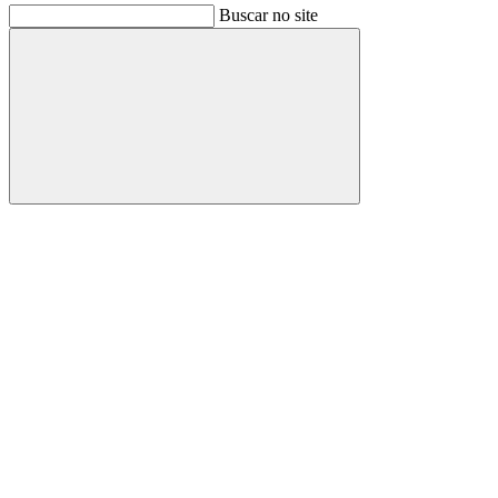
Buscar no site
Buscar
Link para o Facebook
Link para o Instagram