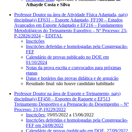
Athayde Costa e Silva
Professor Doutor na área de Atividade Física Adaptada, na(s)
disciplina(s) EF631 – Esporte Adaptado, FF190 – Estudos
Avançados em Esporte Adaptado e EF216 – Fundamentos
Metodológicos do Treinamento Esportivo – Nº Processo: 23-
P-22826/2024
–
EDITAL
Inscrições
Inscrições deferidas e homologadas pela Congregação-
FEF
Calendário de provas publicado no DOE em
01/10/2024
Notas da prova escrita e convocados para próximas
etapas
Datas e horários das provas didática e de arguição
Resultado final: não houve candidato habilitado
Professor Doutor na área de Esporte e Treinamento, na(s)
disciplina(s) EF450 – Esportes de Raquete e EF513
Treinamento Desportivo e a Preparação do Desempenho – Nº
Processo: 23-P-19229/2022
Inscrições:
19/05/2022 a 15/06/2022
Inscrições deferidas e homologadas pela Congregação-
FEF em 24/08/2022
Calendário de provas
(publicado em DOE, 27/09/2022