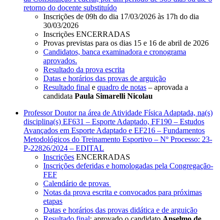
retorno do docente substituído
Inscrições de 09h do dia 17/03/2026 às 17h do dia
30/03/2026
Inscrições ENCERRADAS
Provas previstas para os dias 15 e 16 de abril de 2026
Candidatos, banca examinadora e cronograma
aprovados.
Resultado da prova escrita
Datas e horários das provas de arguição
Resultado final
e
quadro de notas
– aprovada a
candidata
Paula Simarelli Nicolau
Professor Doutor na área de Atividade Física Adaptada, na(s)
disciplina(s) EF631 – Esporte Adaptado, FF190 – Estudos
Avançados em Esporte Adaptado e EF216 – Fundamentos
Metodológicos do Treinamento Esportivo – Nº Processo: 23-
P-22826/2024 – EDITAL
Inscrições
ENCERRADAS
Inscrições deferidas e homologadas pela Congregação-
FEF
Calendário de provas
Notas da prova escrita e convocados para próximas
etapas
Datas e horários das provas didática e de arguição
Resultado final
: aprovado o candidato
Anselmo de