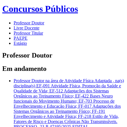
Concursos Públicos
Professor Doutor
Livre Docente
Professor Titular
PAEPE
Estágio
Professor Doutor
Em andamento
Professor Doutor na área de Atividade Física Adaptada , na(s)
disciplina(s) EF-091 Atividade Física, Promoção da Saúde e
Qualidade de Vida; EF-512 Adaptações dos Sistemas
Orgânicos ao Treinamento Físico; EF-422 Bases Neuro
funcionais do Movimento Humano; EF-703 Processo de
Envelhecimento e Educação Física; FF-017 Adaptações dos
Sistemas Orgânicos ao Treinamento Físico; FF-191
Envelhecimento e Atividade Física; FF-218 Estilo de Vida,
Fatores de Risco e Doenças Crônicas Não Transmissíveis.
PROCESSO- 23-P-47195/2025 EDITAL