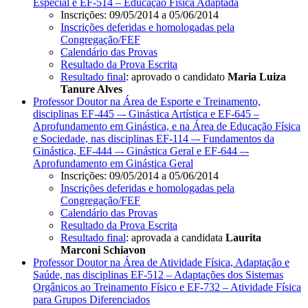
Especial e EF-514 – Educação Física Adaptada
Inscrições: 09/05/2014 a 05/06/2014
Inscrições deferidas e homologadas pela
Congregação/FEF
Calendário das Provas
Resultado da Prova Escrita
Resultado final
: aprovado o candidato
Maria Luiza
Tanure Alves
Professor Doutor na Área de Esporte e Treinamento,
disciplinas EF-445 –- Ginástica Artística e EF-645 –
Aprofundamento em Ginástica, e na Área de Educação Física
e Sociedade, nas disciplinas EF-114 –- Fundamentos da
Ginástica, EF-444 –- Ginástica Geral e EF-644 –-
Aprofundamento em Ginástica Geral
Inscrições: 09/05/2014 a 05/06/2014
Inscrições deferidas e homologadas pela
Congregação/FEF
Calendário das Provas
Resultado da Prova Escrita
Resultado final
: aprovada a candidata
Laurita
Marconi Schiavon
Professor Doutor na Área de Atividade Física, Adaptação e
Saúde, nas disciplinas EF-512 – Adaptações dos Sistemas
Orgânicos ao Treinamento Físico e EF-732 – Atividade Física
para Grupos Diferenciados