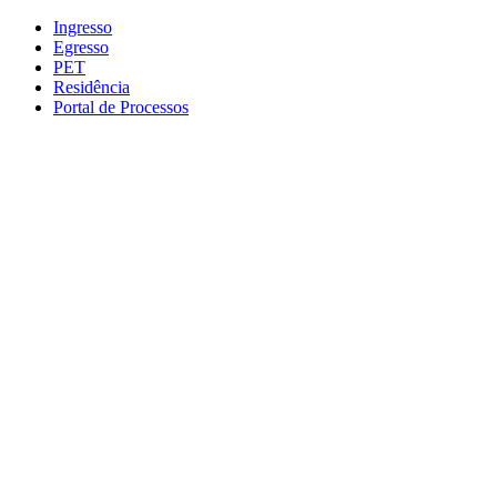
Conteúdo principal
Menu principal
Rodapé
Ingresso
Egresso
PET
Residência
Portal de Processos
Aumentar fonte
Diminuir fonte