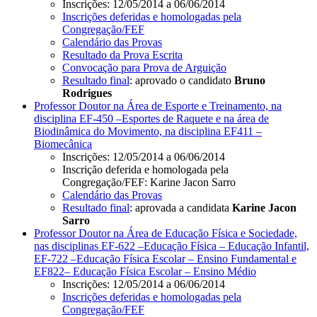
Inscrições: 12/05/2014 a 06/06/2014
Inscrições deferidas e homologadas pela
Congregação/FEF
Calendário das Provas
Resultado da Prova Escrita
Convocação para Prova de Arguição
Resultado final
: aprovado o candidato
Bruno
Rodrigues
Professor Doutor na Área de Esporte e Treinamento, na
disciplina EF-450 –Esportes de Raquete e na área de
Biodinâmica do Movimento, na disciplina EF411 –
Biomecânica
Inscrições: 12/05/2014 a 06/06/2014
Inscrição deferida e homologada pela
Congregação/FEF: Karine Jacon Sarro
Calendário das Provas
Resultado final
: aprovada a candidata
Karine Jacon
Sarro
Professor Doutor na Área de Educação Física e Sociedade,
nas disciplinas EF-622 –Educação Física – Educação Infantil,
EF-722 –Educação Física Escolar – Ensino Fundamental e
EF822– Educação Física Escolar – Ensino Médio
Inscrições: 12/05/2014 a 06/06/2014
Inscrições deferidas e homologadas pela
Congregação/FEF