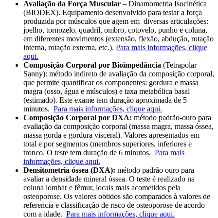
Avaliação da Força Muscular
– Dinamometria Isocinética
(BIODEX). Equipamento desenvolvido para testar a força
produzida por músculos que agem em diversas articulações:
joelho, tornozelo, quadril, ombro, cotovelo, punho e coluna,
em diferentes movimentos (extensão, flexão, abdução, rotação
interna, rotação externa, etc.).
Para mais informações, clique
aqui.
Composição Corporal por Bioimpedância
(Tetrapolar
Sanny): método indireto de avaliação da composição corporal,
que permite quantificar os componentes: gordura e massa
magra (osso, água e músculos) e taxa metabólica basal
(estimado). Este exame tem duração aproximada de 5
minutos.
Para mais informações, clique aqui.
Composição Corporal por DXA:
método padrão-ouro para
avaliação da composição corporal (massa magra, massa óssea,
massa gorda e gordura visceral). Valores apresentados em
total e por segmentos (membros superiores, inferiores e
tronco. O teste tem duração de 6 minutos.
Para mais
informações, clique aqui.
Densitometria óssea (DXA):
método padrão ouro para
avaliar a densidade mineral óssea. O teste é realizado na
coluna lombar e fêmur, locais mais acometidos pela
osteoporose. Os valores obtidos são comparados à valores de
referencia e classificação de risco de osteoporose de acordo
com a idade.
Para mais informações, clique aqui.