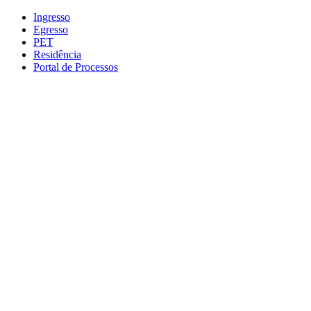
Conteúdo principal
Menu principal
Rodapé
Ingresso
Egresso
PET
Residência
Portal de Processos
Aumentar fonte
Diminuir fonte