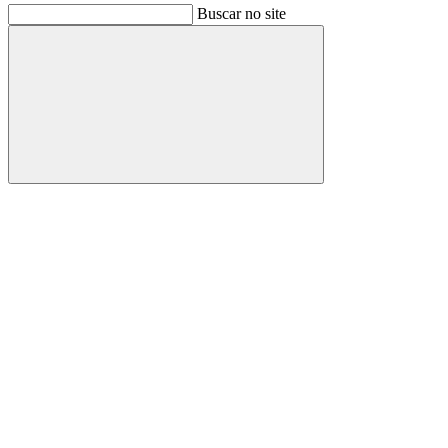
Buscar no site
Buscar
Link para o Facebook
Link para o Instagram