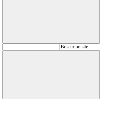
Buscar
Buscar no site
Buscar
Aumentar fonte