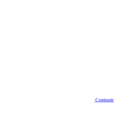
Diminuir fonte
Contraste