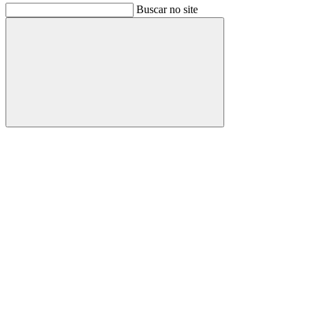
Buscar no site
Buscar
Link para o Facebook
Link para o Instagram