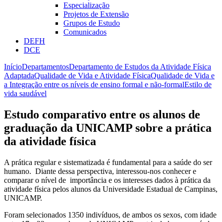
Especialização
Projetos de Extensão
Grupos de Estudo
Comunicados
DEFH
DCE
Início
Departamentos
Departamento de Estudos da Atividade Física
Adaptada
Qualidade de Vida e Atividade Física
Qualidade de Vida e
a Integração entre os níveis de ensino formal e não-formal
Estilo de
vida saudável
Estudo comparativo entre os alunos de
graduação da UNICAMP sobre a prática
da atividade física
A prática regular e sistematizada é fundamental para a saúde do ser
humano. Diante dessa perspectiva, interessou-nos conhecer e
comparar o nível de importância e os interesses dados à prática da
atividade física pelos alunos da Universidade Estadual de Campinas,
UNICAMP.
Foram selecionados 1350 indivíduos, de ambos os sexos, com idade