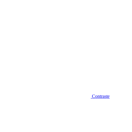
Diminuir fonte
Contraste