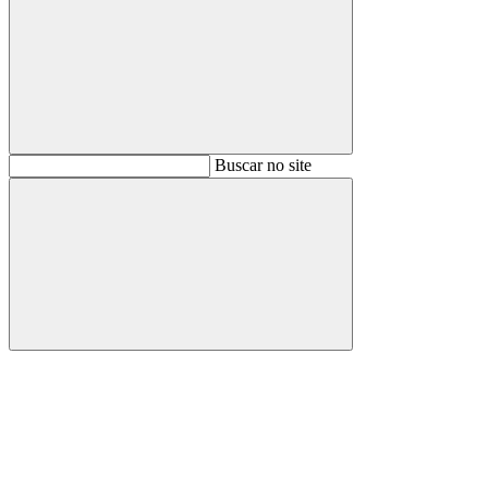
Buscar
Buscar no site
Buscar
Aumentar fonte