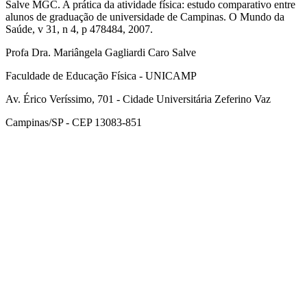
Salve MGC. A prática da atividade física: estudo comparativo entre
alunos de graduação de universidade de Campinas. O Mundo da
Saúde, v 31, n 4, p 478484, 2007.
Profa Dra. Mariângela Gagliardi Caro Salve
Faculdade de Educação Física - UNICAMP
Av. Érico Veríssimo, 701 - Cidade Universitária Zeferino Vaz
Campinas/SP - CEP 13083-851
Link para o Facebook
Link para o Instagram