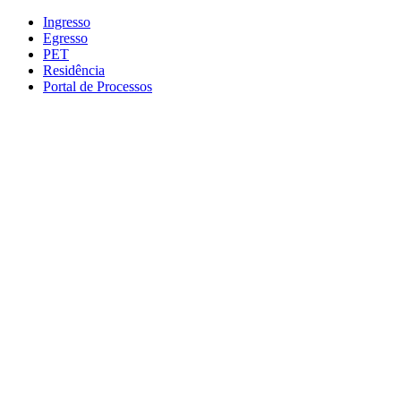
Conteúdo principal
Menu principal
Rodapé
Ingresso
Egresso
PET
Residência
Portal de Processos
Aumentar fonte
Diminuir fonte