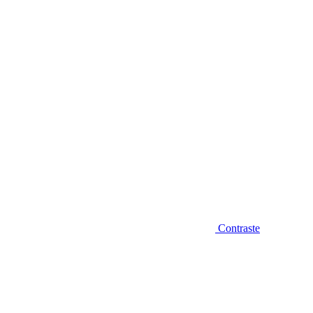
Diminuir fonte
Contraste