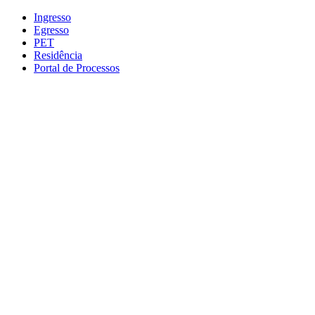
Conteúdo principal
Menu principal
Rodapé
Ingresso
Egresso
PET
Residência
Portal de Processos
Aumentar fonte
Diminuir fonte