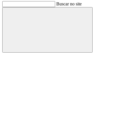
Buscar no site
Buscar
Link para o Facebook
Link para o Instagram