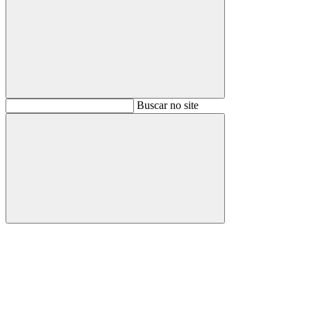
Buscar
Buscar no site
Buscar
Aumentar fonte