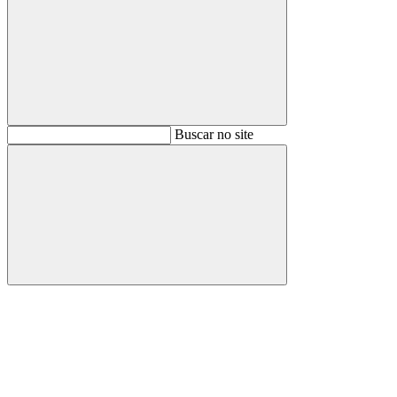
Buscar
Buscar no site
Buscar
Aumentar fonte