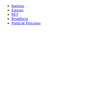
Conteúdo principal
Menu principal
Rodapé
Ingresso
Egresso
PET
Residência
Portal de Processos
Aumentar fonte
Diminuir fonte