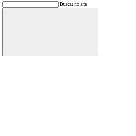
Buscar no site
Buscar
Link para o Facebook
Link para o Instagram