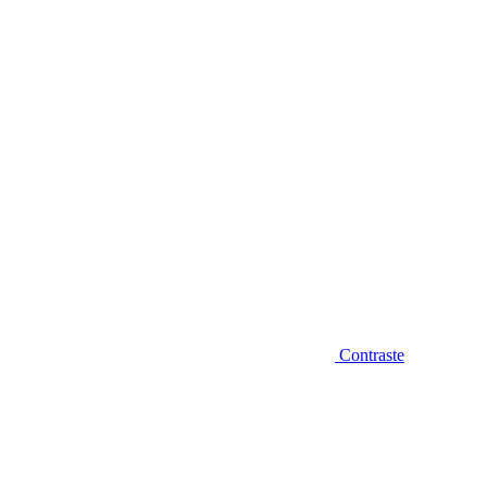
Diminuir fonte
Contraste